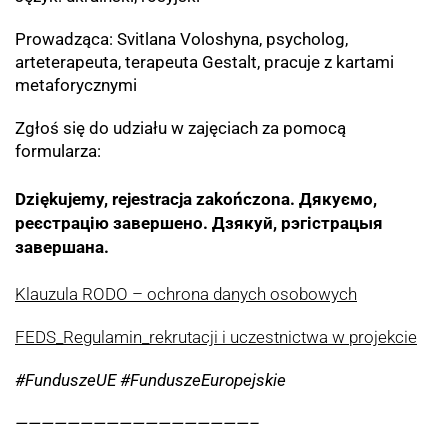
Prowadząca: Svitlana Voloshyna, psycholog,
arteterapeuta, terapeuta Gestalt, pracuje z kartami
metaforycznymi
Zgłoś się do udziału w zajęciach za pomocą
formularza:
Dziękujemy, rejestracja zakończona.
Дякуємо,
реєстрацію завершено. Дзякуй, рэгістрацыя
завершана.
Klauzula RODO – ochrona danych osobowych
FEDS_Regulamin_rekrutacji i uczestnictwa w projekcie
#FunduszeUE #FunduszeEuropejskie
——————————————————–