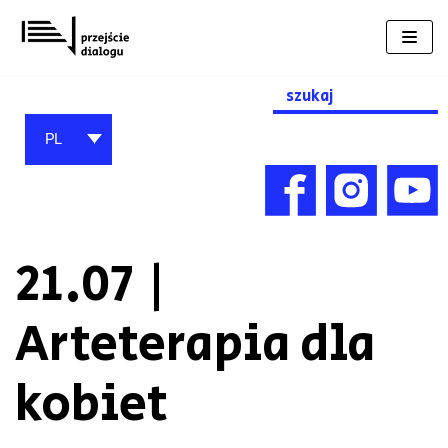
Przejdź
do
treści
Search
for:
PL
21.07 |
Arteterapia dla
kobiet