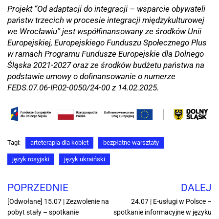
Projekt “Od adaptacji do integracji – wsparcie obywateli
państw trzecich w procesie integracji międzykulturowej
we Wrocławiu” jest współfinansowany ze środków Unii
Europejskiej, Europejskiego Funduszu Społecznego Plus
w ramach Programu Fundusze Europejskie dla Dolnego
Śląska 2021-2027 oraz ze środków budżetu państwa na
podstawie umowy o dofinansowanie o numerze
FEDS.07.06-IP.02-0050/24-00 z 14.02.2025.
Tagi:
arteterapia dla kobiet
bezpłatne warsztaty
język rosyjski
język ukraiński
POPRZEDNIE
DALEJ
[Odwołane] 15.07 | Zezwolenie na
24.07 | E-usługi w Polsce –
pobyt stały – spotkanie
spotkanie informacyjne w języku