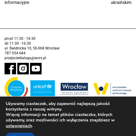
informacyjne
ukraińskim
pn-pt 11:30 - 16:30
sb 11:30 - 16:30
ul. Świdnicka 10, 50-068 Wrocław
787 054 684
przejsciedialogu@wcrs.pl
Używamy ciasteczek, aby zapewnić najlepszą jakość
korzystania z naszej witryny.
Zadanie realizowane ze środków Gminy Wrocław w partnerstwie z
Funduszem Narodów Zjednoczonych na Rzecz Dzieci (UNICEF)
Więcej informacji na temat plików ciasteczka, których
używamy, oraz możliwości ich wyłączenia znajdziesz w
Deklaracja dostępności
.
ustawieniach