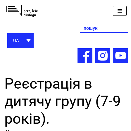
Перейти
до
вмісту
Search
for:
UA
Реєстрація в
дитячу групу (7-9
років).