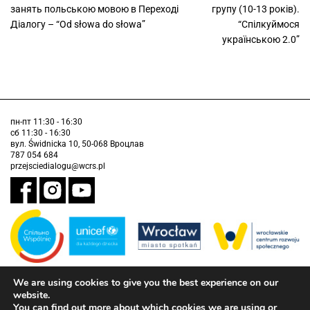
занять польською мовою в Переході
групу (10-13 років).
Діалогу – “Od słowa do słowa”
“Спілкуймося
українською 2.0”
пн-пт 11:30 - 16:30
сб 11:30 - 16:30
вул. Świdnicka 10, 50-068 Вроцлав
787 054 684
przejsciedialogu@wcrs.pl
We are using cookies to give you the best experience on our
Завдання виконується муніципалітетом Вроцлава у партнерстві з
Дитячим фондом ООН (ЮНІСЕФ).
website.
You can find out more about which cookies we are using or