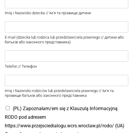
Imię i Nazwisko dziecka // Ім'я та прізвище дитини
E-mail (dziecka lub rodzica lub przedstawiciela prawnego // дитини або
батьків або законного представника)
Telefon // Телефон
Imię i Nazwisko rodziców lub przedstawiciela prawnego // Ім'я та
прізвище батьків або законного представника
(PL) Zapoznałam/em się z Klauzulą Informacyjną
RODO pod adresem
https://www.przejsciedialogu.wcrs.wroclaw.pl/rodo/ (UA)