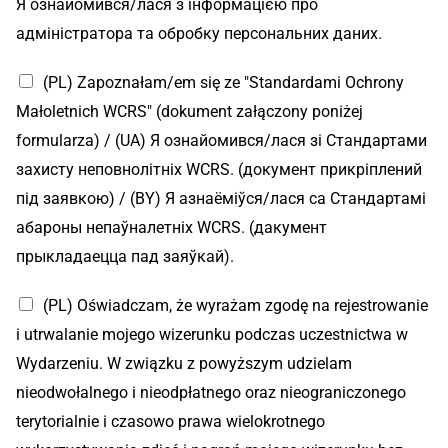
Я ознайомився/лася з інформацією про
адміністратора та обробку персональних даних.
(PL) Zapoznałam/em się ze "Standardami Ochrony
Małoletnich WCRS" (dokument załączony poniżej
formularza) / (UA) Я ознайомився/лася зі Стандартами
захисту неповнолітніх WCRS. (документ прикріплений
під заявкою) / (BY) Я азнаёміўся/лася са Стандартамі
абароны непаўналетніх WCRS. (дакумент
прыкладаецца пад заяўкай).
(PL) Oświadczam, że wyrażam zgodę na rejestrowanie
i utrwalanie mojego wizerunku podczas uczestnictwa w
Wydarzeniu. W związku z powyższym udzielam
nieodwołalnego i nieodpłatnego oraz nieograniczonego
terytorialnie i czasowo prawa wielokrotnego