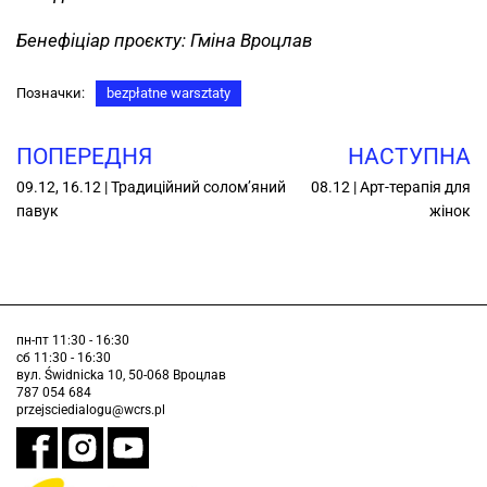
Бенефіціар проєкту: Гміна Вроцлав
Позначки:
bezpłatne warsztaty
ПОПЕРЕДНЯ
НАСТУПНА
09.12, 16.12 | Традиційний солом’яний
08.12 | Арт-терапія для
павук
жінок
пн-пт 11:30 - 16:30
сб 11:30 - 16:30
вул. Świdnicka 10, 50-068 Вроцлав
787 054 684
przejsciedialogu@wcrs.pl