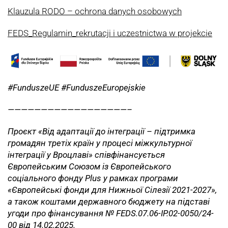
Klauzula RODO – ochrona danych osobowych
FEDS_Regulamin_rekrutacji i uczestnictwa w projekcie
#FunduszeUE #FunduszeEuropejskie
——————————————————–
Проєкт «Від адаптації до інтеграції – підтримка
громадян третіх країн у процесі міжкультурної
інтеграції у Вроцлаві» співфінансується
Європейським Союзом із Європейського
соціального фонду Plus у рамках програми
«Європейські фонди для Нижньої Сілезії 2021-2027»,
а також коштами державного бюджету на підставі
угоди про фінансування № FEDS.07.06-IP.02-0050/24-
00 від 14.02.2025.