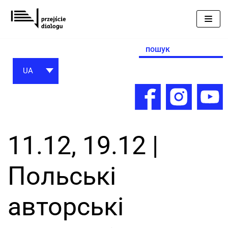
Перейти
до
вмісту
Search
for:
UA
11.12, 19.12 |
Польські
авторські