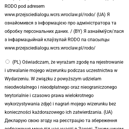
RODO pod adresem
www.przejsciedialogu.wcrs.wroclaw.pl/rodo/ (UA) Я
ознайомився з інформацією про адміністратора та
обробку персональних даних. / (BY) Я азнаёміўся/лася
з інфармацыйнай клаўзулай RODO па спасылцы
www.przejsciedialogu.wcrs.wroclaw.pl/rodo/
(PL) Oświadczam, że wyrażam zgodę na rejestrowanie
i utrwalanie mojego wizerunku podczas uczestnictwa w
Wydarzeniu. W związku z powyższym udzielam
nieodwołalnego i nieodpłatnego oraz nieograniczonego
terytorialnie i czasowo prawa wielokrotnego
wykorzystywania zdjęć i nagrań mojego wizerunku bez
konieczności każdorazowego ich zatwierdzania. (UA)
Декларую свою згоду на реєстрацію та збереження
зображення мене під час участі в Заході. Таким чином,