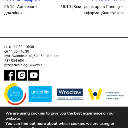
06.10 | Арт-терапія
18.10 | Візит до лікаря в Польщі —
для жінок
інформаційна зустріч
пн-пт 11:30 - 16:30
сб 11:30 - 16:30
вул. Świdnicka 10, 50-068 Вроцлав
787 054 684
przejsciedialogu@wcrs.pl
We are using cookies to give you the best experience on our
Завдання виконується муніципалітетом Вроцлава у партнерстві з
Дитячим фондом ООН (ЮНІСЕФ).
website.
You can find out more about which cookies we are using or
інформація про доступність