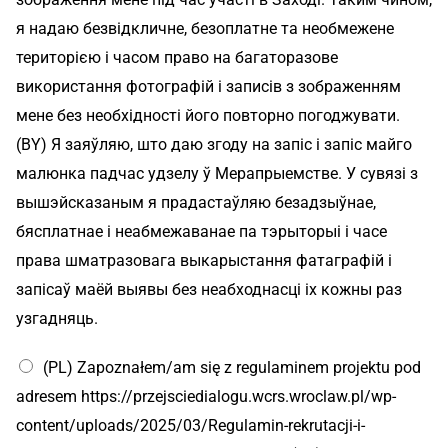
я надаю безвідкличне, безоплатне та необмежене
територією і часом право на багаторазове
використання фотографій і записів з зображенням
мене без необхідності його повторно погоджувати.
(BY) Я заяўляю, што даю згоду на запіс і запіс майго
малюнка падчас удзелу ў Мерапрыемстве. У сувязі з
вышэйсказаным я прадастаўляю безадзыўнае,
бясплатнае і неабмежаванае па тэрыторыі і часе
права шматразовага выкарыстання фатаграфій і
запісаў маёй выявы без неабходнасці іх кожны раз
узгадняць.
т
(PL) Zapoznałem/am się z regulaminem projektu pod
э
л
adresem https://przejsciedialogu.wcrs.wroclaw.pl/wp-
е
content/uploads/2025/03/Regulamin-rekrutacji-i-
ф