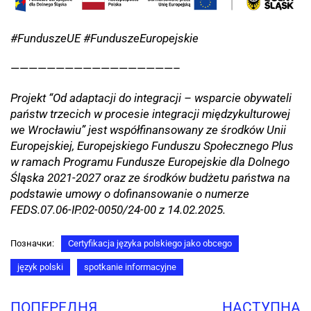
#FunduszeUE #FunduszeEuropejskie
——————————————————–
Projekt “Od adaptacji do integracji – wsparcie obywateli
państw trzecich w procesie integracji międzykulturowej
we Wrocławiu” jest współfinansowany ze środków Unii
Europejskiej, Europejskiego Funduszu Społecznego Plus
w ramach Programu Fundusze Europejskie dla Dolnego
Śląska 2021-2027 oraz ze środków budżetu państwa na
podstawie umowy o dofinansowanie o numerze
FEDS.07.06-IP.02-0050/24-00 z 14.02.2025.
Позначки:
Certyfikacja języka polskiego jako obcego
język polski
spotkanie informacyjne
ПОПЕРЕДНЯ
НАСТУПНА