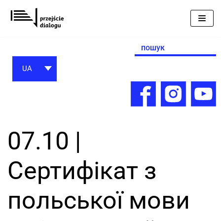
Перейти
до
вмісту
Search
for:
UA
07.10 |
Сертифікат з
польської мови