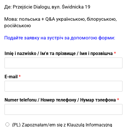
Де: Przejście Dialogu, вул. Świdnicka 19
Мова: польська + Q&A українською, білоруською,
російською
Подайте заявку на зустріч за допомогою форми:
Imię i nazwisko / Ім'я та прізвище / Імя і прозвішча
*
E-mail
*
Numer telefonu / Номер телефону / Нумар тэлефона
*
(PL) Zapoznałam/em się z Klauzulą Informacyjną