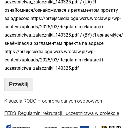
о
uczestnictwa_zalaczniki_140325.pdf / (UA) Я
н
ознайомився/ознайомилася з регламентом проєкту
а
n
за адресою https://przejsciedialogu.wcrs.wroclaw.pl/wp-
a
content/uploads/2025/03/Regulamin-rekrutacji-i-
z
uczestnictwa_zalaczniki_140325.pdf / (BY) Я азнаёміўся/
w
i
знаёмілася з рэгламентам праекта па адрасе
s
https://przejsciedialogu.wcrs.wroclaw.pl/wp-
k
o
content/uploads/2025/03/Regulamin-rekrutacji-i-
Н
uczestnictwa_zalaczniki_140325.pdf
у
м
а
Prześlij
р
Klauzula RODO – ochrona danych osobowych
FEDS_Regulamin_rekrutacji i uczestnictwa w projekcie