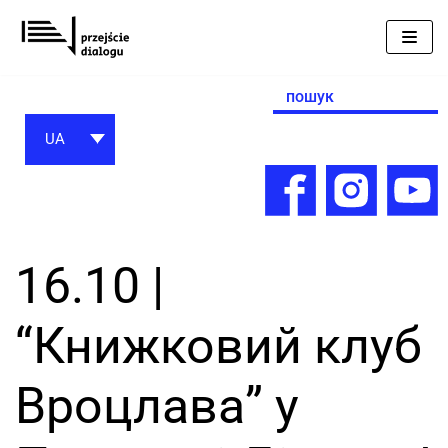
Перейти
до
вмісту
Search
for:
UA
16.10 |
“Книжковий клуб
Вроцлава” у