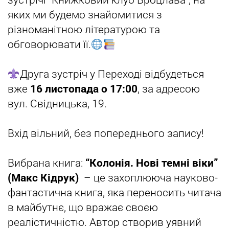
зустрічі “Книжковий клуб Вроцлава”, на
яких ми будемо знайомитися з
різноманітною літературою та
обговорювати її.
Друга зустріч у Переході відбудеться
вже
16 листопада
о 17:00
, за адресою
вул. Свідницька, 19.
Вхід вільний, без попереднього запису!
Вибрана книга:
“Колонія.
Нові темні віки
”
(Макс Кідрук)
– це захоплююча науково-
фантастична книга, яка переносить читача
в майбутнє, що вражає своєю
реалістичністю. Автор створив уявний