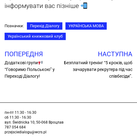
інформувати вас пізніше
Позначки:
Перехід Діалогу
УКРАЇНСЬКА МОВА
Український книжковий клуб
ПОПЕРЕДНЯ
НАСТУПНА
Додаткові групи
Безплатний тренінг “5 кроків, щоб
“Говоримо Польською” у
зачарувати рекрутера під час
Переході Діалогу!
співбесіди”.
пн-пт 11:30 - 16:30
сб 11:30 - 16:30
вул. Świdnicka 10, 50-068 Вроцлав
787 054 684
przejsciedialogu@wcrs.pl