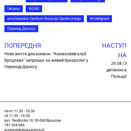
Ukraina
WCRS
wrocławskie Centrum Rozwoju Społecznego
WroMigrant
Перехід Діалогу
ПОПЕРЕДНЯ
НАСТУП
Нове життя для книжок. “Книжковий клуб
НА
Вроцлава” запрошує на живий буккросінг у
29.08 | З
Переході Діалогу
дитиною в
Польщі!
пн-пт 11:30 - 16:30
сб 11:30 - 16:30
вул. Świdnicka 10, 50-068 Вроцлав
787 054 684
przejsciedialogu@wcrs.pl