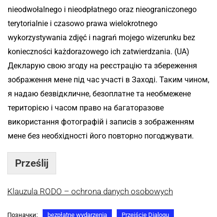
nieodwołalnego i nieodpłatnego oraz nieograniczonego
terytorialnie i czasowo prawa wielokrotnego
wykorzystywania zdjęć i nagrań mojego wizerunku bez
konieczności każdorazowego ich zatwierdzania. (UA)
Декларую свою згоду на реєстрацію та збереження
зображення мене під час участі в Заході. Таким чином,
я надаю безвідкличне, безоплатне та необмежене
територією і часом право на багаторазове
використання фотографій і записів з зображенням
мене без необхідності його повторно погоджувати.
Prześlij
Klauzula RODO – ochrona danych osobowych
Позначки:
bezpłatne wydarzenia
Przejście Dialogu