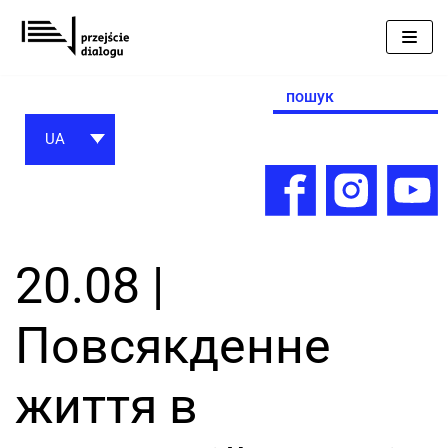
Перейти
до
вмісту
Search
for:
UA
20.08 |
Повсякденне
життя в