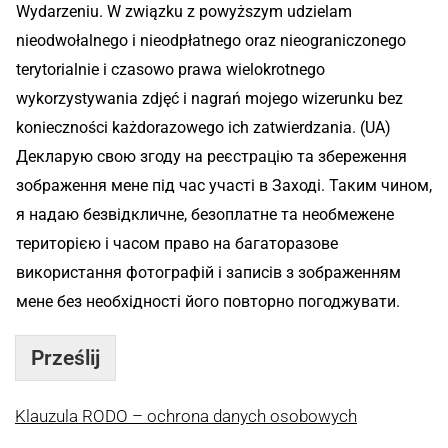
Wydarzeniu. W związku z powyższym udzielam
nieodwołalnego i nieodpłatnego oraz nieograniczonego
terytorialnie i czasowo prawa wielokrotnego
wykorzystywania zdjęć i nagrań mojego wizerunku bez
konieczności każdorazowego ich zatwierdzania. (UA)
Декларую свою згоду на реєстрацію та збереження
зображення мене під час участі в Заході. Таким чином,
я надаю безвідкличне, безоплатне та необмежене
територією і часом право на багаторазове
використання фотографій і записів з зображенням
мене без необхідності його повторно погоджувати.
Prześlij
Klauzula RODO – ochrona danych osobowych