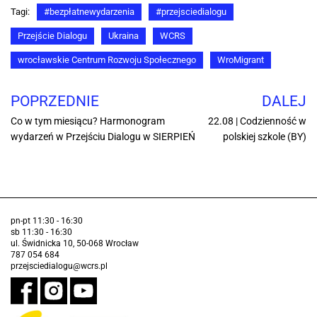
Tagi:
#bezpłatnewydarzenia
#przejsciedialogu
Przejście Dialogu
Ukraina
WCRS
wrocławskie Centrum Rozwoju Społecznego
WroMigrant
POPRZEDNIE
DALEJ
Co w tym miesiącu? Harmonogram
22.08 | Codzienność w
wydarzeń w Przejściu Dialogu w SIERPIEŃ
polskiej szkole (BY)
pn-pt 11:30 - 16:30
sb 11:30 - 16:30
ul. Świdnicka 10, 50-068 Wrocław
787 054 684
przejsciedialogu@wcrs.pl