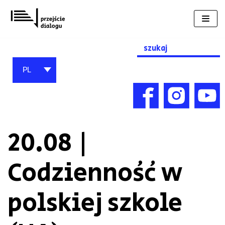
Przejdź
do
treści
Search
for:
PL
20.08 |
Codzienność w
polskiej szkole