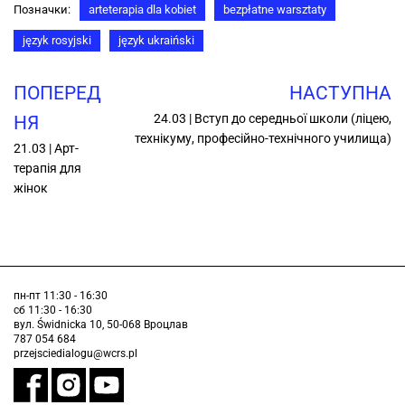
Позначки:
arteterapia dla kobiet
bezpłatne warsztaty
język rosyjski
język ukraiński
ПОПЕРЕД
НАСТУПНА
24.03 | Вступ до середньої школи (ліцею,
НЯ
технікуму, професійно-технічного училища)
21.03 | Арт-
терапія для
жінок
пн-пт 11:30 - 16:30
сб 11:30 - 16:30
вул. Świdnicka 10, 50-068 Вроцлав
787 054 684
przejsciedialogu@wcrs.pl