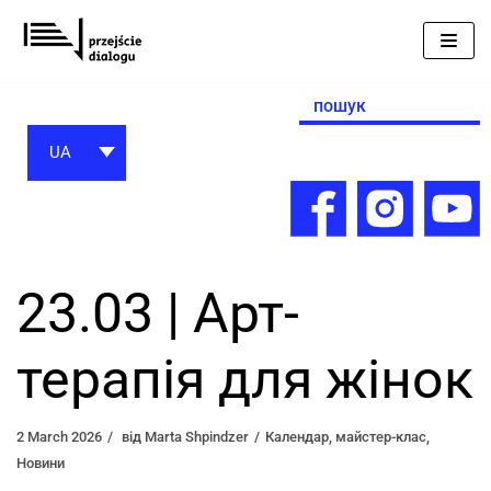
Перейти
до
вмісту
Search
for:
UA
23.03 | Арт-
терапія для жінок
2 March 2026
від
Marta Shpindzer
Календар
,
майстер-клас
,
Новини