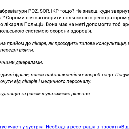
абревіатури POZ, SOR, IKP тощо? Не знаєш, куди зверну
вночі? Соромишся заговорити польською з реєстратором 
 до лікаря в Польщі»! Вона має на меті допомогти тобі з
 польською системою охорони здоров’я.
на прийом до лікаря, як проходить типова консультація,
передні візити.
ичними джерелами.
едичні фрази, назви найпоширеніших хвороб тощо. Поду
чути від лікарів і медичного персоналу.
руднощів та разом шукатимемо рішення.
 участі у зустрічі. Необхідна реєстрація в проєкті «Від 