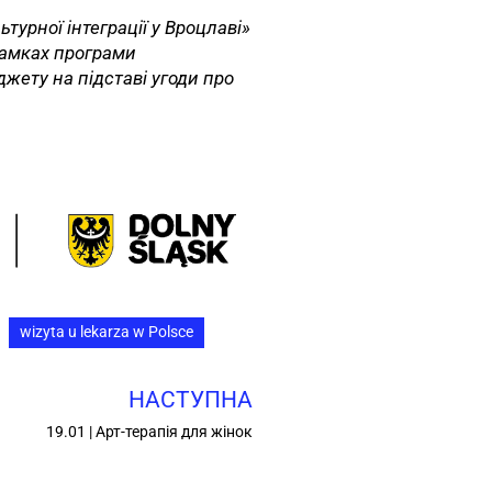
ьтурної інтеграції у Вроцлаві»
рамках програми
жету на підставі угоди про
wizyta u lekarza w Polsce
НАСТУПНА
19.01 | Арт-терапія для жінок