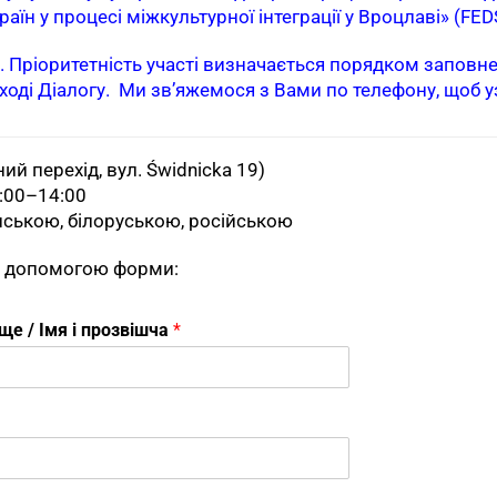
аїн у процесі міжкультурної інтеграції у Вроцлаві» (FED
. Пріоритетність участі визначається порядком заповн
ході Діалогу. Ми зв’яжемося з Вами по телефону, щоб у
ний перехід, вул. Świdnicka 19)
2:00–14:00
нською, білоруською, російською
за допомогою форми:
вище / Імя і прозвішча
*