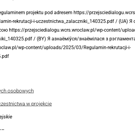
gulaminem projektu pod adresem https://przejsciedialogu.wcrs
amin-rekrutacji-i-uczestnictwa_zalaczniki_140325.pdf / (UA)
ю https://przejsciedialogu.wcrs.wroclaw.pl/wp-content/uplo
czniki_140325.pdf / (BY) Я азнаёміўся/знаёмілася з рэгламе
roclaw.pl/wp-content/uploads/2025/03/Regulamin-rekrutacji-i-
.pdf
nych osobowych
czestnictwa w projekcie
jskie
—–