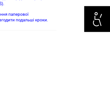
Ś).
Otwórz narzędzi
ення паперової
згодити подальші кроки.