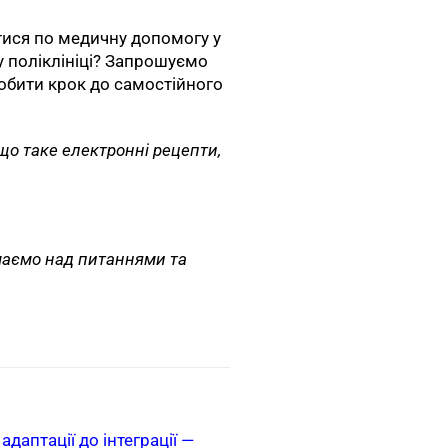
тися по медичну допомогу у
у поліклініці? Запрошуємо
робити крок до самостійного
 що таке електронні рецепти,
маємо над питаннями та
адаптації до інтеграції —