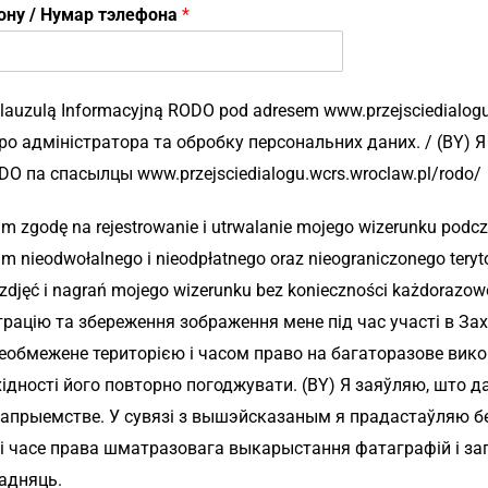
фону / Нумар тэлефона
*
lauzulą Informacyjną RODO pod adresem www.przejsciedialogu.
о адміністратора та обробку персональних даних. / (BY) Я
 па спасылцы www.przejsciedialogu.wcrs.wroclaw.pl/rodo/
m zgodę na rejestrowanie i utrwalanie mojego wizerunku podc
 nieodwołalnego i nieodpłatnego oraz nieograniczonego teryto
zdjęć i nagrań mojego wizerunku bez konieczności każdorazowe
рацію та збереження зображення мене під час участі в Зах
необмежене територією і часом право на багаторазове вико
дності його повторно погоджувати. (BY) Я заяўляю, што даю
апрыемстве. У сувязі з вышэйсказаным я прадастаўляю бе
і часе права шматразовага выкарыстання фатаграфій і за
гадняць.