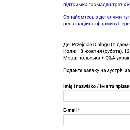
підтримка громадян третіх кр
Ознайомтесь з деталями
тут
реєстраційної форми в Пере
Де: Przejście Dialogu (підзем
Коли: 18 жовтня (субота), 1
Мова: польська + Q&A украї
Подайте заявку на зустріч 
Imię i nazwisko / Ім'я та пріз
E-mail
*