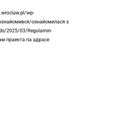
.wroclaw.pl/wp-
 Я ознайомився/ознайомилася з
ads/2025/03/Regulamin-
нтам праекта па адрасе