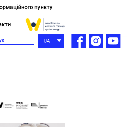
формаційного пункту
акти
h
UA