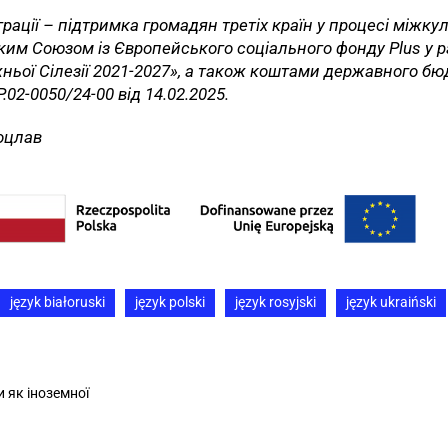
грації – підтримка громадян третіх країн у процесі міжкул
ким Союзом із Європейського соціального фонду Plus у 
ьої Сілезії 2021-2027», а також коштами державного бюд
02-0050/24-00 від 14.02.2025.
роцлав
język białoruski
język polski
język rosyjski
język ukraiński
и як іноземної