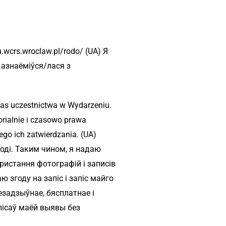
wcrs.wroclaw.pl/rodo/ (UA) Я
 азнаёміўся/лася з
zas uczestnictwa w Wydarzeniu.
rialnie i czasowo prawa
go ich zatwierdzania. (UA)
оді. Таким чином, я надаю
ристання фотографій і записів
 згоду на запіс і запіс майго
задзыўнае, бясплатнае і
пісаў маёй выявы без