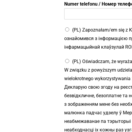
i
Numer telefonu / Номер теле
N
u
m
e
(PL) Zapoznałam/em się z K
r
ознайомився з інформацією пр
інфармацыйнай клаўзулай RODO
(PL) Oświadczam, że wyraża
W związku z powyższym udzielam
wielokrotnego wykorzystywania 
Декларую свою згоду на реєст
безвідкличне, безоплатне та 
з зображенням мене без необхі
малюнка падчас удзелу ў Мер
неабмежаванае па тэрыторыі 
неабходнасці іх кожны раз уз