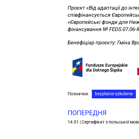
Проєкт «Від адаптації до інте
співфінансується Європейсь
«Європейські фонди для Нижн
фінансування № FEDS.07.06-IP.
Бенефіціар проєкту: Гміна В
Позначки:
bezpłatne szkolenie
ПОПЕРЕДНЯ
14.01 | Сертифікат з польської мов