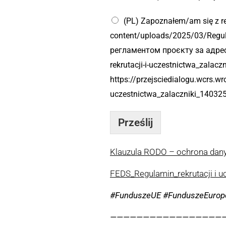
(PL) Zapoznałem/am się z re
content/uploads/2025/03/Regul
регламентом проєкту за адресо
rekrutacji-i-uczestnictwa_zala
https://przejsciedialogu.wcrs.w
uczestnictwa_zalaczniki_140325
Prześlij
Klauzula RODO – ochrona da
FEDS_Regulamin_rekrutacji i u
#FunduszeUE #FunduszeEurope
—————————————————