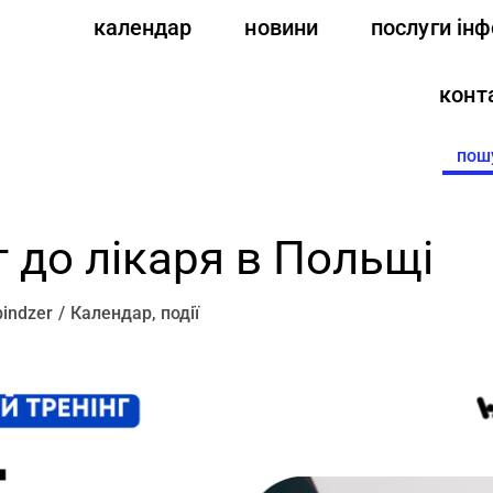
календар
новини
послуги ін
конт
Searc
for:
ит до лікаря в Польщі
indzer
Календар
,
події