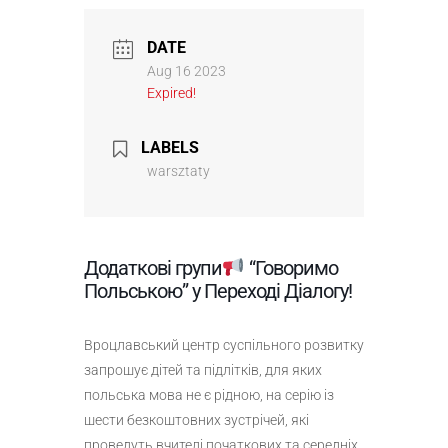
DATE
Aug 16 2023
Expired!
LABELS
warsztaty
Додаткові групи
“Говоримо
Польською” у Переході Діалогу!
Вроцлавський центр суспільного розвитку
запрошує дітей та підлітків, для яких
польська мова не є рідною, на серію із
шести безкоштовних зустрічей, які
проведуть вчителі початкових та середніх