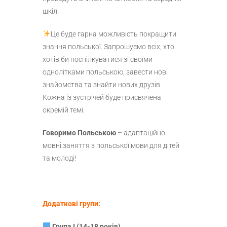
шкіл.
Це буде гарна можливість покращити
знання польської. Запрошуємо всіх, хто
хотів би поспілкуватися зі своїми
однолітками польською, завести нові
знайомства та знайти нових друзів.
Кожна із зустрічей буде присвячена
окремій темі.
Говоримо Польською
– aдаптаційно-
мовні заняття з польської мови для дітей
та молоді!
Додаткові групи:
Група I (14-18 років)