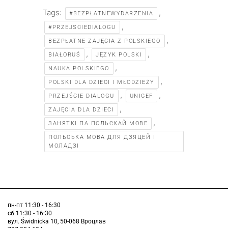
Tags:
,
#BEZPŁATNEWYDARZENIA
,
#PRZEJSCIEDIALOGU
,
BEZPŁATNE ZAJĘCIA Z POLSKIEGO
,
,
BIAŁORUŚ
JĘZYK POLSKI
,
NAUKA POLSKIEGO
,
POLSKI DLA DZIECI I MŁODZIEŻY
,
,
PRZEJŚCIE DIALOGU
UNICEF
,
ZAJĘCIA DLA DZIECI
,
ЗАНЯТКІ ПА ПОЛЬСКАЙ МОВЕ
ПОЛЬСЬКА МОВА ДЛЯ ДЗЯЦЕЙ І
МОЛАДЗІ
пн-пт 11:30 - 16:30
сб 11:30 - 16:30
вул. Świdnicka 10, 50-068 Вроцлав