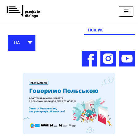
Перейти
до
вмісту
Search
for:
UA