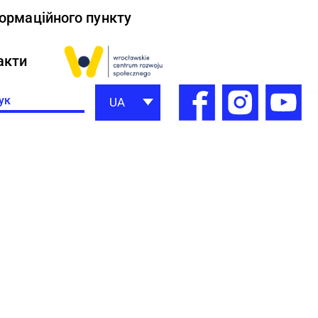
формаційного пункту
акти
h
UA