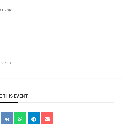
йською
ielskim
 THIS EVENT