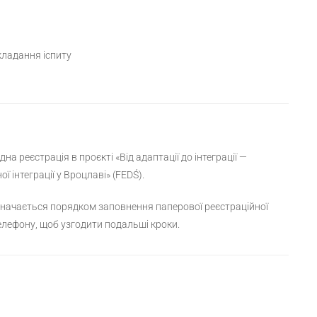
кладання іспиту
на реєстрація в проєкті «Від адаптації до інтеграції —
ї інтеграції у Вроцлаві» (FEDŚ).
визначається порядком заповнення паперової реєстраційної
елефону, щоб узгодити подальші кроки.