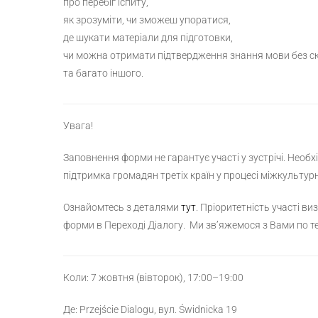
про перебіг іспиту,
як зрозуміти, чи зможеш упоратися,
де шукати матеріали для підготовки,
чи можна отримати підтвердження знання мови без с
та багато іншого.
Увага!
Заповнення форми не гарантує участі у зустрічі. Необхід
підтримка громадян третіх країн у процесі міжкультурно
Ознайомтесь з деталями
тут
. Пріоритетність участі 
форми в Переході Діалогу. Ми зв’яжемося з Вами по т
Коли: 7 жовтня (вівторок), 17:00–19:00
Де: Przejście Dialogu, вул. Świdnicka 19