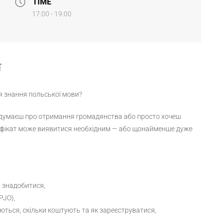
TIME
17:00 - 19:00
ї
я знання польської мови?
 думаєш про отримання громадянства або просто хочеш
ртифікат може виявитися необхідним — або щонайменше дуже
ь знадобитися,
PJO),
ваються, скільки коштують та як зареєструватися,