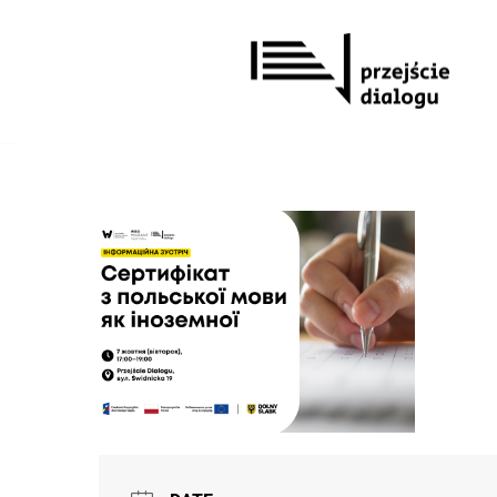
Перейти
до
вмісту