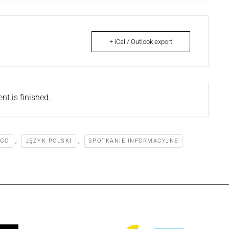
+ iCal / Outlook export
nt is finished.
,
,
EGO
JĘZYK POLSKI
SPOTKANIE INFORMACYJNE