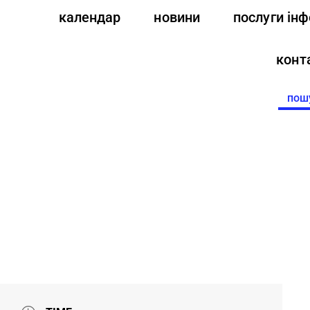
календар
новини
послуги ін
конт
Searc
for: