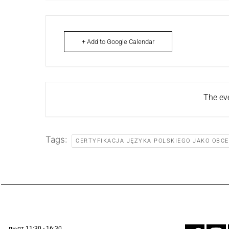
+ Add to Google Calendar
The eve
Tags:
CERTYFIKACJA JĘZYKA POLSKIEGO JAKO OBC
пн-пт 11:30 - 16:30