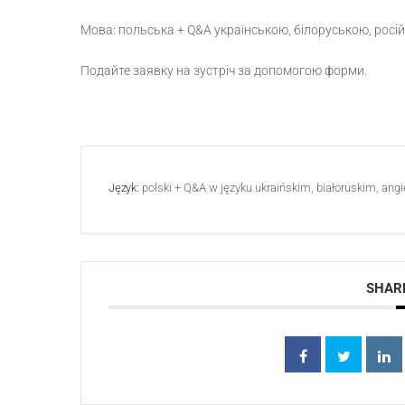
Мова: польська + Q&A українською, білоруською, росі
Подайте заявку на зустріч за допомогою форми.
Język:
polski + Q&A w języku ukraińskim, białoruskim, ang
SHARE