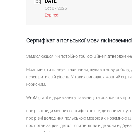
DATE
Oct 07 2025
Expired!
Сертифікат з польської мови як іноземно
Замислюєшся, чи потрібно тобі офіційне підтвердженн
Можливо, ти плануєш навчання, шукаєш нову роботу,
перевірити свій рівень. У таких випадках мовний се
корисним.
WroMigrant відкриє завісу таємниці та розповість про:
про різні види мовних сертифікатів і те, де вони можут
про рівні володіння польською мовою як іноземною (J
про організаційні деталі іспитів: коли й де вони відбу