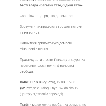
бестселера «Багатий тато, бідний тато».
CashFlow — це гра, яка допомагає:
Зрозуміти, як працюють грошові потоки
та інвестиції.
Навчитися приймати усвідомлені
фінансові рішення.
Практикувати стратегії виходу з «щурячих
перегонів» і досягнення фінансової
свободи.
Коли:
11 січня (субота), 12:00–16:00
Де:
Przejście Dialogu, вул. Świdnicka 19
(центр у підземнім переході)
Прийти може кожна особа, яка розмовляє