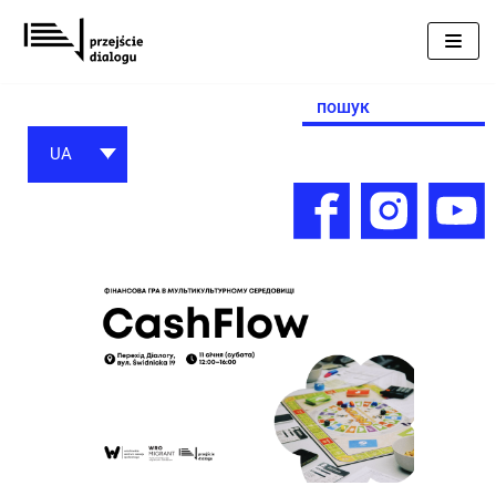
Перейти
до
вмісту
Search
for:
UA