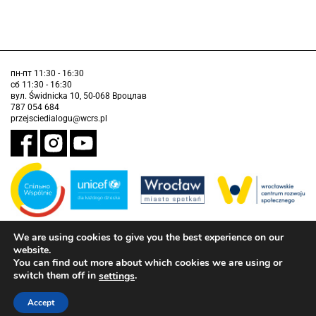
пн-пт 11:30 - 16:30
сб 11:30 - 16:30
вул. Świdnicka 10, 50-068 Вроцлав
787 054 684
przejsciedialogu@wcrs.pl
We are using cookies to give you the best experience on our
Завдання виконується муніципалітетом Вроцлава у партнерстві з
Дитячим фондом ООН (ЮНІСЕФ).
website.
You can find out more about which cookies we are using or
інформація про доступність
switch them off in
.
settings
Accept