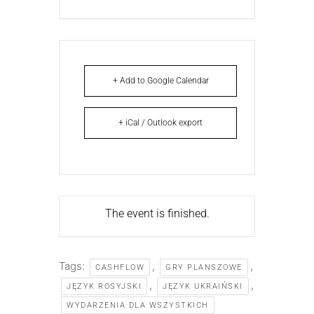
+ Add to Google Calendar
+ iCal / Outlook export
The event is finished.
Tags:
,
,
CASHFLOW
GRY PLANSZOWE
,
,
JĘZYK ROSYJSKI
JĘZYK UKRAIŃSKI
WYDARZENIA DLA WSZYSTKICH