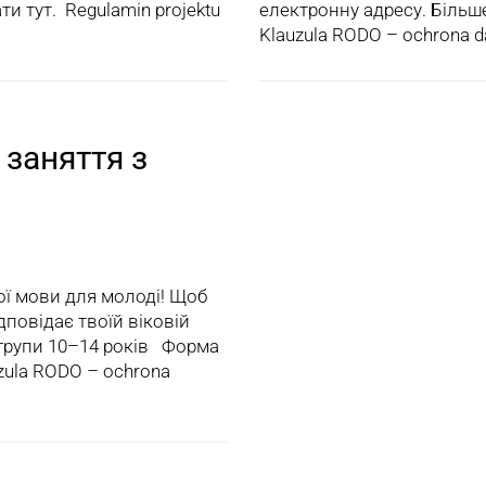
и тут. Regulamin projektu
електронну адресу. Більше
Klauzula RODO – ochrona 
 заняття з
ї мови для молоді! Щоб
дповідає твоїй віковій
ї групи 10–14 років Форма
uzula RODO – ochrona