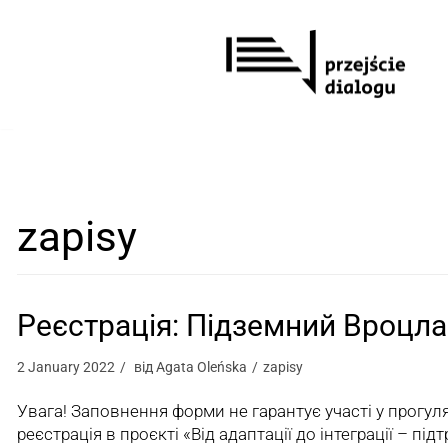
Перейти
до
вмісту
zapisy
Реєстрація: Підземний Вроцла
2 January 2022
від
Agata Oleńska
zapisy
Увага! Заповнення форми не гарантує участі у прогул
реєстрація в проєкті «Від адаптації до інтеграції – пі