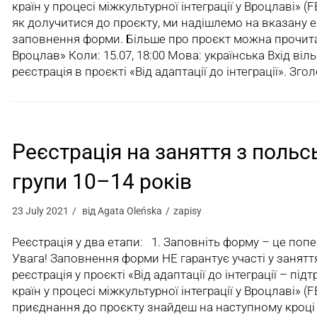
країн у процесі міжкультурної інтеграції у Вроцлаві» (
як долучитися до проєкту, ми надішлемо на вказану 
заповнення форми. Більше про проєкт можна прочита
Вроцлав» Коли: 15.07, 18:00 Мова: українська Вхід віл
реєстрація в проєкті «Від адаптації до інтеграції». Зг
Реєстрація на заняття з польс
групи 10–14 років
23 July 2021
від
Agata Oleńska
zapisy
Реєстрація у два етапи: 1. Заповніть форму – це поп
Увага! Заповнення форми НЕ гарантує участі у занятт
реєстрація у проєкті «Від адаптації до інтеграції – пі
країн у процесі міжкультурної інтеграції у Вроцлаві» 
приєднання до проєкту знайдеш на наступному кроці