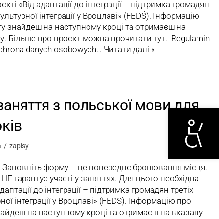
єкті «Від адаптації до інтеграції – підтримка громадян
культурної інтеграції у Вроцлаві» (FEDŚ). Інформацію
у знайдеш на наступному кроці та отримаєш на
у. Більше про проєкт можна прочитати тут. Regulamin
 ochrona danych osobowych…
Читати далі »
заняття з польської мови для
Otwórz narzędzi
оків
a
zapisy
1. Заповніть форму – це попереднє бронювання місця.
Е гарантує участі у заняттях. Для цього необхідна
адаптації до інтеграції – підтримка громадян третіх
ної інтеграції у Вроцлаві» (FEDŚ). Інформацію про
айдеш на наступному кроці та отримаєш на вказану