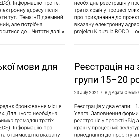
FEDŚ). Інформацію про те,
необхідна реєстрація у про
електронну адресу після
третіх країн у процесі між
ти тут. Тема: «Підземний
про приєднання до проєкт
ьний, але потрібна
вказану електронну адрес
олоситися до…
Читати далі »
projektu Klauzula RODO –
ької мови для
Реєстрація на 
групи 15–20 р
23 July 2021
від
Agata Oleńsk
ереднє бронювання місця.
Реєстрація у два етапи: 
ях. Для цього необхідна
Увага! Заповнення форми Н
дтримка громадян третіх
реєстрація у проєкті «Від 
(FEDŚ). Інформацію про
країн у процесі міжкультур
 та отримаєш на вказану
приєднання до проєкту зн