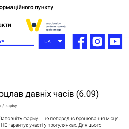
формаційного пункту
акти
h
UA
оцлав давніх часів (6.09)
a
zapisy
. Заповніть форму – це попереднє бронювання місця.
НЕ гарантує участі у прогулянках. Для цього