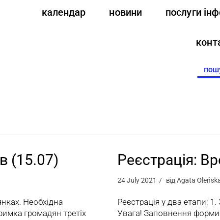
календар
новини
послуги ін
конт
Searc
for:
в (15.07)
Реєстрація: Вр
24 July 2021
від
Agata Oleńsk
янках. Необхідна
Реєстрація у два етапи: 1
дтримка громадян третіх
Увага! Заповнення форми 