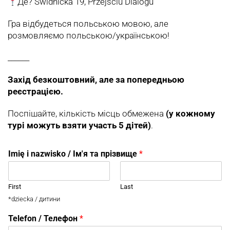
Де? Świdnicka 19,
Przejsciu Dialogu
Гра відбудеться польською мовою, але
розмовляємо польською/українською!
______
Захід безкоштовний, але за попередньою
реєстрацією.
Поспішайте, кількість місць обмежена
(у кожному
турі можуть взяти участь 5 дітей)
.
Imię i nazwisko / Ім'я та прізвище
*
First
Last
*dziecka / дитини
Telefon / Телефон
*