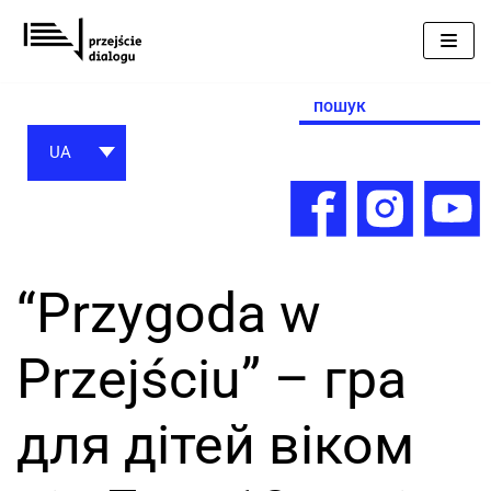
Перейти
до
вмісту
Search
for:
UA
“Przygoda w
Przejściu” – гра
для дітей віком