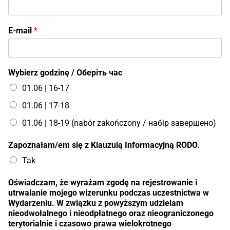
E-mail
*
Wybierz godzinę / Оберіть час
01.06 | 16-17
01.06 | 17-18
01.06 | 18-19 (nabór zakończony / набір завершено)
Zapoznałam/em się z Klauzulą Informacyjną RODO.
Tak
Oświadczam, że wyrażam zgodę na rejestrowanie i
utrwalanie mojego wizerunku podczas uczestnictwa w
Wydarzeniu. W związku z powyższym udzielam
nieodwołalnego i nieodpłatnego oraz nieograniczonego
terytorialnie i czasowo prawa wielokrotnego