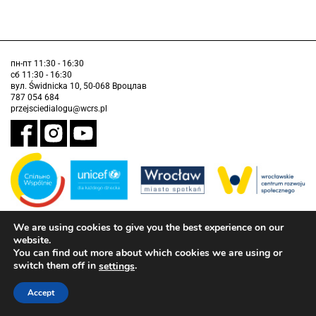
пн-пт 11:30 - 16:30
сб 11:30 - 16:30
вул. Świdnicka 10, 50-068 Вроцлав
787 054 684
przejsciedialogu@wcrs.pl
We are using cookies to give you the best experience on our
Завдання виконується муніципалітетом Вроцлава у партнерстві з
Дитячим фондом ООН (ЮНІСЕФ).
website.
You can find out more about which cookies we are using or
інформація про доступність
switch them off in
.
settings
Accept