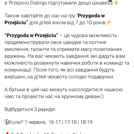
в
Przejsciu Dialogu
підготували дещо цікаве
Також завітайте до нас на гру “
Przygoda w
Przejściu”
для дітей віком від 7 до 10 років
“Przygoda w Przejściu”
– це чудова можливість
продемонструвати своє швидке та логічне
мислення, таланти та отримати масу позитивних
вражень. На вас чекають завдання, які дадуть вам
можливість розвинути навички роботи в команді та
комунікації. Після того, як всі завдання будуть
вирішені, на дітей чекають солодкі подарунки.
А батьки в цей час можуть насолодитися чашкою
чаю та провести час на зручному дивані:)
Відбудеться 3 раунди:
🗓Коли? 1 червня, 16-17 | 17-18 | 18-19