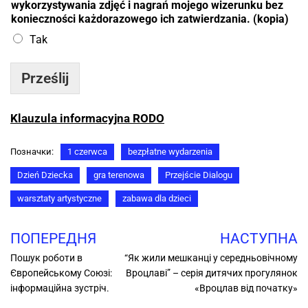
wykorzystywania zdjęć i nagrań mojego wizerunku bez
konieczności każdorazowego ich zatwierdzania. (kopia)
Tak
Prześlij
Klauzula informacyjna RODO
Позначки:
1 czerwca
bezpłatne wydarzenia
Dzień Dziecka
gra terenowa
Przejście Dialogu
warsztaty artystyczne
zabawa dla dzieci
ПОПЕРЕДНЯ
НАСТУПНА
Пошук роботи в
“Як жили мешканці у середньовічному
Європейському Союзі:
Вроцлаві” – cерiя дитячих прогулянок
інформаційна зустріч.
«Вроцлав від початку»