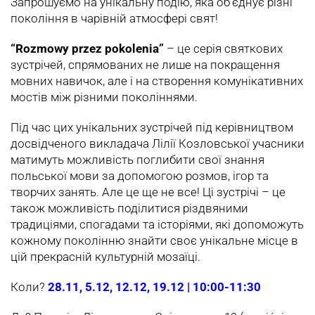
Запрошуємо на унікальну подію, яка об’єднує різні
покоління в чарівній атмосфері свят!
“Rozmowy przez pokolenia”
– це серія святкових
зустрічей, спрямованих не лише на покращення
мовних навичок, але і на створення комунікативних
мостів між різними поколіннями.
Під час цих унікальних зустрічей під керівництвом
досвідченого викладача Лілії Козловської учасники
матимуть можливість поглибити свої знання
польської мови за допомогою розмов, ігор та
творчих занять. Але це ще не все! Ці зустрічі – це
також можливість поділитися різдвяними
традиціями, спогадами та історіями, які допоможуть
кожному поколінню знайти своє унікальне місце в
цій прекрасній культурній мозаїці.
Коли?
28.11, 5.12, 12.12, 19.12 | 10:00-11:30