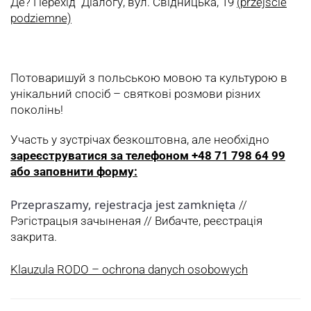
Де? Перехід Діалогу, вул. Свідницька, 19
(przejście
podziemne)
Потоваришуй з польською мовою та культурою в
унікальний спосіб – святкові розмови різних
поколінь!
Участь у зустрічах безкоштовна, але необхідно
зареєструватися за телефоном +48 71 798 64 99
або заповнити форму:
Przepraszamy, rejestracja jest zamknięta
//
Рэгістрацыя зачыненая // Вибачте, реєстрація
закрита.
Klauzula RODO – ochrona danych osobowych