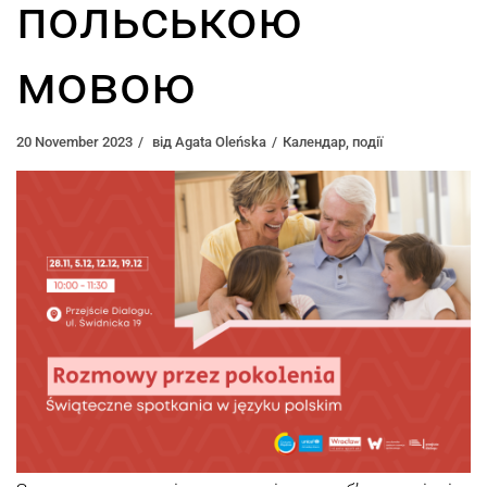
польською
мовою
20 November 2023
від
Agata Oleńska
Календар
,
події