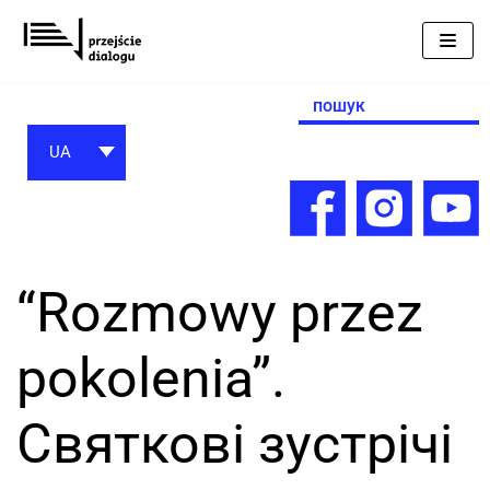
Перейти
до
вмісту
Search
for:
UA
“Rozmowy przez
pokolenia”.
Святкові зустрічі