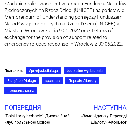
\Zadanie realizowane jest w ramach Funduszu Narodów
Zjednoczonych na Rzecz Dzieci (UNICEF) na podstawie
Memorandum of Understanding pomiędzy Funduszem
Narodów Zjednoczonych na Rzecz Dzieci (UNICEF) a
Miastem Wrocław z dnia 9.06.2022 oraz Letters of
exchange for the provision of support related to
emergency refugee response in Wroclaw z 09.06.2022.
Позначки:
#przejsciedialogu
bezpłatne wydarzenia
Przejście Dialogu
вроцлав
Перехід Діалогу
польська мова
ПОПЕРЕДНЯ
НАСТУПНА
“Polski przy herbacie”. Дискусійний
«Зимові дива у Переході
клуб польською мовою
Діалогу» +Концерт