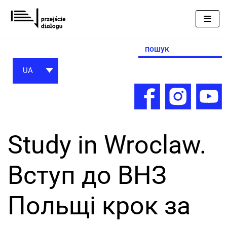
Перейти
до
вмісту
Search
for:
UA
Study in Wroclaw.
Вступ до ВНЗ
Польщі крок за