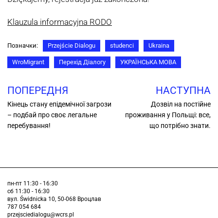
Klauzula informacyjna RODO
Позначки:
Przejście Dialogu
studenci
Ukraina
WroMigrant
Перехід Діалогу
УКРАЇНСЬКА МОВА
ПОПЕРЕДНЯ
НАСТУПНА
Кінець стану епідемічної загрози
Дозвіл на постійне
– подбай про своє легальне
проживання у Польщі: все,
перебування!
що потрібно знати.
пн-пт 11:30 - 16:30
сб 11:30 - 16:30
вул. Świdnicka 10, 50-068 Вроцлав
787 054 684
przejsciedialogu@wcrs.pl