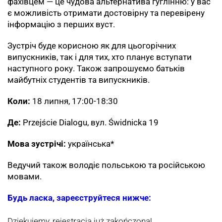
фахівцем — це чудова альтернатива гуглінню: у вас
є можливість отримати достовірну та перевірену
інформацію з перших вуст.
Зустріч буде корисною як для цьогорічних
випускників, так і для тих, хто планує вступати
наступного року. Також запрошуємо батьків
майбутніх студентів та випускників.
Коли:
18 липня, 17:00-18:30
Де:
Przejście Dialogu, вул. Świdnicka 19
Мова зустрічі:
українська*
Ведучий також володіє польською та російською
мовами.
Будь ласка, зареєструйтеся нижче:
Dziękujemy, rejestracja już zakończona!