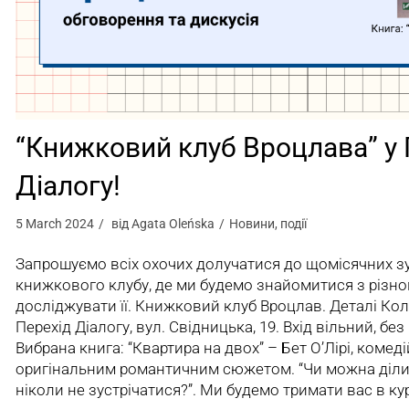
“Книжковий клуб Вроцлава” у 
Діалогу!
5 March 2024
від
Agata Oleńska
Новини
,
події
Запрошуємо всіх охочих долучатися до щомісячних зу
книжкового клубу, де ми будемо знайомитися з різно
досліджувати її. Книжковий клуб Вроцлав. Деталі Коли.
Перехід Діалогу, вул. Свідницька, 19. Вхід вільний, бе
Вибрана книга: “Квартира на двох” – Бет О’Лірі, комед
оригінальним романтичним сюжетом. “Чи можна ділити
ніколи не зустрічатися?”. Ми будемо тримати вас в ку