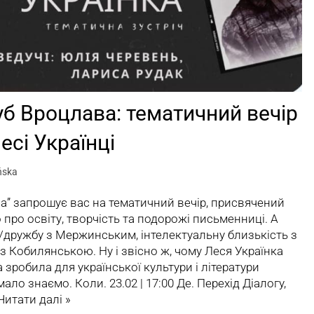
б Вроцлава: тематичний вечір
сі Українці
ńska
” запрошує вас на тематичний вечір, присвячений
 про освіту, творчість та подорожі письменниці. А
в/дружбу з Мержинським, інтелектуальну близькість з
з Кобилянською. Ну і звісно ж, чому Леся Українка
а зробила для української культури і літератури
ало знаємо. Коли. 23.02 | 17:00 Де. Перехід Діалогy,
Читати далі »