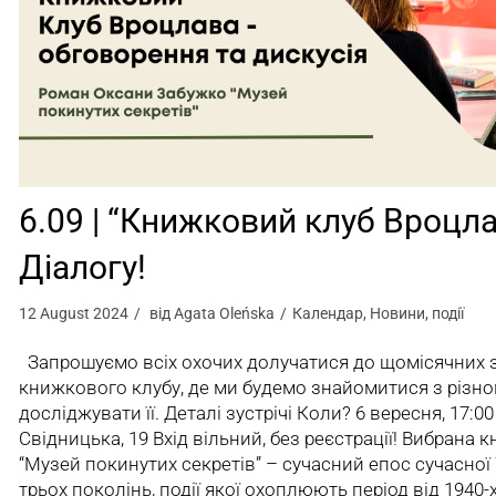
6.09 | “Книжковий клуб Вроцла
Діалогу!
12 August 2024
від
Agata Oleńska
Календар
,
Новини
,
події
Запрошуємо всіх охочих долучатися до щомісячних з
книжкового клубу, де ми будемо знайомитися з різно
досліджувати її. Деталі зустрічі Коли? 6 вересня, 17:00
Свідницька, 19 Вхід вільний, без реєстрації! Вибрана 
“Музей покинутих секретів” – сучасний епос сучасної 
трьох поколінь, події якої охоплюють період від 1940-х