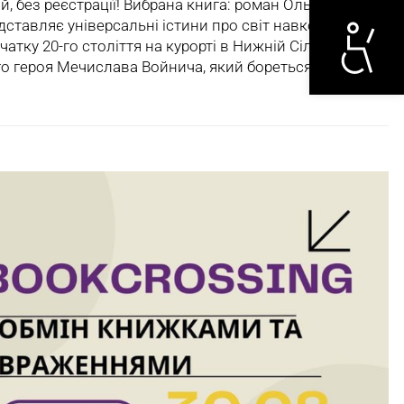
Otwórz narzędzi
ий, без реєстрації! Вибрана книга: роман Ольги
дставляє універсальні істини про світ навколо нас.
атку 20-го століття на курорті в Нижній Сілезії. Ольга
го героя Мечислава Войнича, який бореться…
Читати