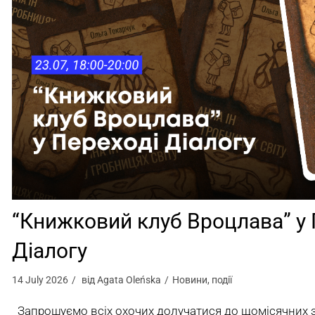
“Книжковий клуб Вроцлава” у 
Діалогу
14 July 2026
від
Agata Oleńska
Новини
,
події
Запрошуємо всіх охочих долучатися до щомісячних з