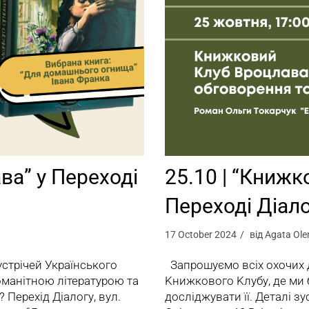
ва” у Переході
25.10 | “Книжк
Переході Діало
17 October 2024
від
Agata Ole
стрічей Українського
Запрошуємо всіх охочих д
оманітною літературою та
Kнижкового Kлубу, де ми 
? Перехід Діалогу, вул.
досліджувати її. Деталі зу