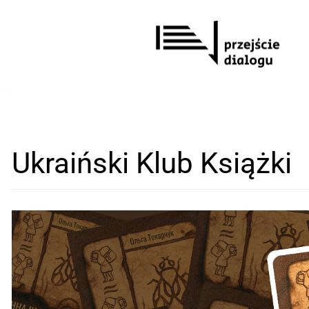
Перейти
до
вмісту
Ukraiński Klub Książki