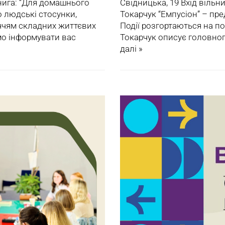
книга: “Для домашнього
Свідницька, 19 Вхід вільн
 людські стосунки,
Токарчук “Емпусіон” – пре
иччям складних життєвих
Події розгортаються на поч
мо інформувати вас
Токарчук описує головно
далі »