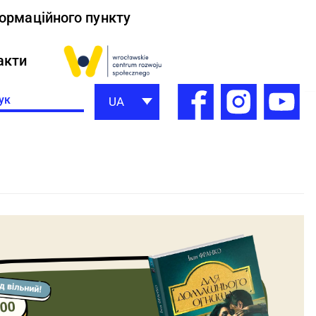
формаційного пункту
акти
h
UA