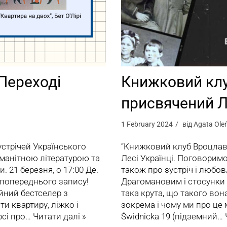
Переході
Книжковий клу
присвячений Ле
1 February 2024
від
Agata Ole
стрічей Українського
“Книжковий клуб Вроцлава
манітною літературою та
Лесі Українці. Поговоримо
 21 березня, о 17:00 Де.
також про зустріч і любо
з попереднього запису!
Драгомановим і стосунки 
ійний бестселер з
така крута, що такого вон
 квартиру, ліжко і
зокрема і чому ми про це м
рсі про…
Читати далі »
Świdnicka 19 (підземний…