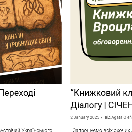
Переході
“Книжковий кл
Діалогу | СІЧЕ
2 January 2025
від
Agata Oleń
устрічей Українського
Запрошуємо всіх охочих д