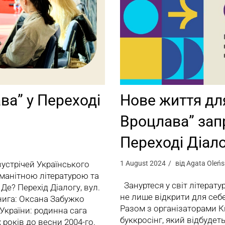
ва” у Переході
Нове життя дл
Вроцлава” зап
Переході Діал
устрічей Українського
1 August 2024
від
Agata Oleńs
манітною літературою та
Зануртеся у світ літератур
 Де? Перехід Діалогу, вул.
не лише відкрити для себ
книга: Оксана Забужко
Разом з організаторами 
України: родинна сага
буккросінг, який відбудеть
 років до весни 2004-го.