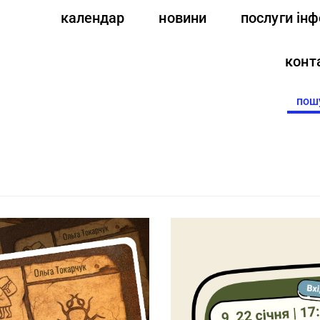
календар
новини
послуги ін
конт
Searc
for: