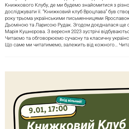
Kнижкового Kлубу, де ми будемо знайомитися з різн
досліджувати її. “Книжковий клуб Вроцлава” був ство
року трьома українськими письменницями Ярославо
Дьоміною та Ларисою Рудак. Згодом доєдналася ще 
Марія Кушнєрова. З вересня 2023 зустрічі відбуваютьс
Читаємо та обговорюємо сучасну та класичну українсь
Що саме ми читатимемо, залежить від кожного…
Чита