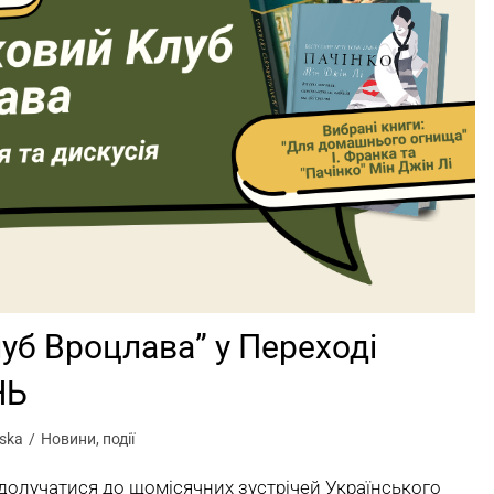
уб Вроцлава” у Переході
НЬ
ska
Новини
,
події
олучатися до щомісячних зустрічей Українського