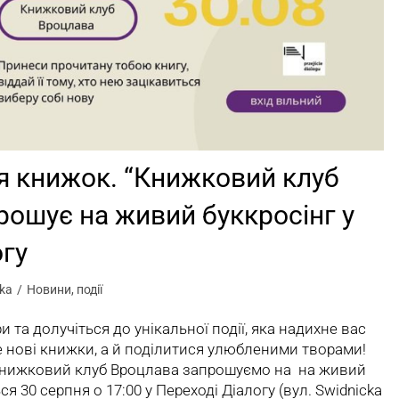
я книжок. “Книжковий клуб
рошує на живий буккросінг у
огу
ka
Новини
,
події
и та долучіться до унікальної події, яка надихне вас
е нові книжки, а й поділитися улюбленими творами!
Книжковий клуб Вроцлава запрошуємо на на живий
ся 30 серпня о 17:00 у Переході Діалогу (вул. Swidnicka