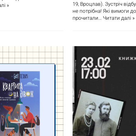
19, Вроцлав). Зустріч від
лі »
не потрібна! Які вимоги д
прочитали…
Читати далі »