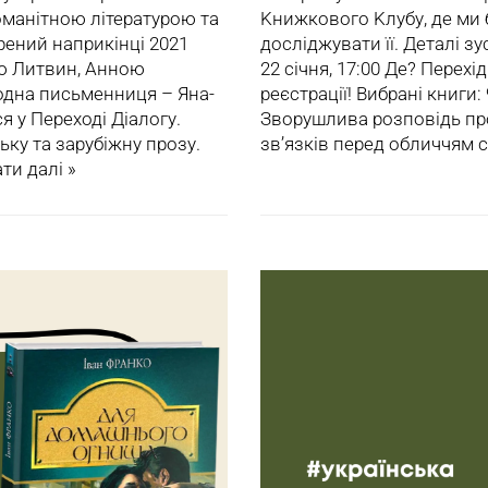
оманітною літературою та
Kнижкового Kлубу, де ми 
рений наприкінці 2021
досліджувати її. Деталі зус
ю Литвин, Анною
22 січня, 17:00 Де? Перехід
одна письменниця – Яна-
реєстрації! Вибрані книги
я у Переході Діалогу.
Зворушлива розповідь про
ку та зарубіжну прозу.
зв’язків перед обличчям
ти далі »