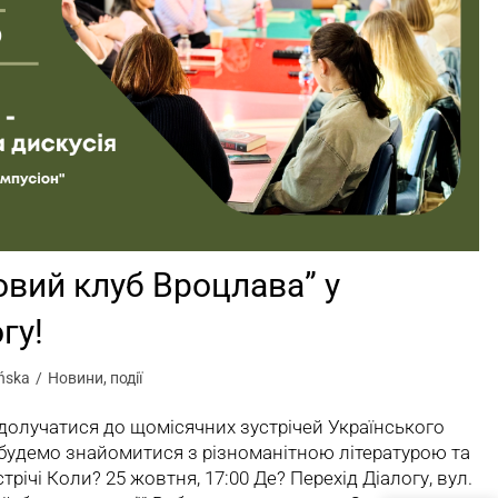
овий клуб Вроцлава” у
гу!
ńska
Новини
,
події
олучатися до щомісячних зустрічей Українського
будемо знайомитися з різноманітною літературою та
стрічі Коли? 25 жовтня, 17:00 Де? Перехід Діалогу, вул.