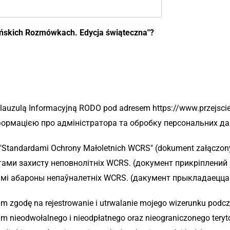
ińskich Rozmówkach. Edycja świąteczna"?
lauzulą Informacyjną RODO pod adresem https://www.przejscie
формацією про адміністратора та обробку персональних да
"Standardami Ochrony Małoletnich WCRS" (dokument załączony 
ами захисту неповнолітніх WCRS. (документ прикріплений п
амі абароны непаўналетніх WCRS. (дакумент прыкладаецца 
m zgodę na rejestrowanie i utrwalanie mojego wizerunku podc
 nieodwołalnego i nieodpłatnego oraz nieograniczonego teryto