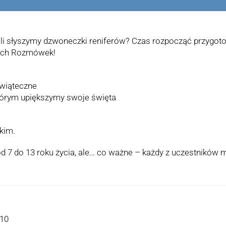
ali słyszymy dzwoneczki reniferów? Czas rozpocząć przygot
kich Rozmówek!
świąteczne
którym upiększymy swoje święta
kim.
d 7 do 13 roku życia, ale… co ważne – każdy z uczestników 
:10