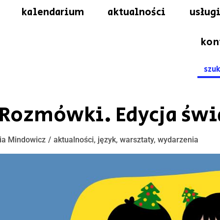
kalendarium
aktualności
usługi
kon
Searc
for:
 Rozmówki. Edycja świ
ia Mindowicz
aktualności
,
język
,
warsztaty
,
wydarzenia