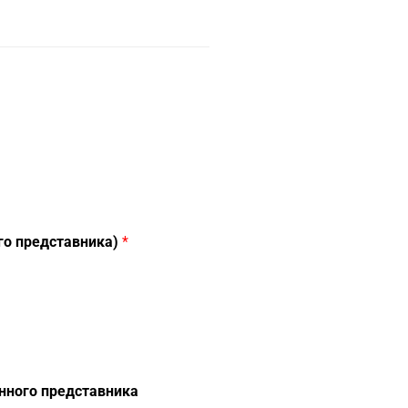
ного представника)
*
конного представника