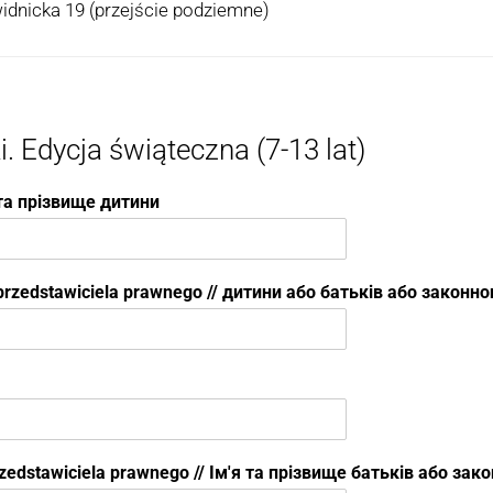
Świdnicka 19 (przejście podziemne)
 Edycja świąteczna (7-13 lat)
я та прізвище дитини
b przedstawiciela prawnego // дитини або батьків або закон
przedstawiciela prawnego // Ім'я та прізвище батьків або за