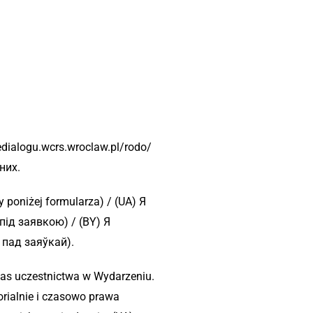
dialogu.wcrs.wroclaw.pl/rodo/
них.
poniżej formularza) / (UA) Я
ід заявкою) / (BY) Я
пад заяўкай).
zas uczestnictwa w Wydarzeniu.
rialnie i czasowo prawa