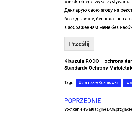
wielokrotnego wykorzystywania 
Декларую свою згоду на реєст
безвідкличне, безоплатне та 
з зображенням мене без необх
Prześlij
Klauzula RODO – ochrona d
Standardy Ochrony Małoletn
Tagi:
Ukraińskie Rozmówki
wa
POPRZEDNIE
Spotkanie ewaluacyjne DM&przyjacie