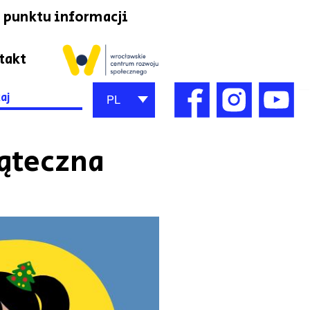
 punktu informacji
takt
h
PL
ąteczna