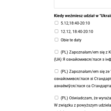
Kiedy weźmiesz udział w "Ukra
5.12,18:40-20:10
12.12, 18:40-20:10
Obie te daty
(PL) Zapoznałam/em się z K
(UA) Я ознайомився/лася з ін
(PL) Zapoznałam/em się ze 
ознайомився/лася зі Стандарт
азнаёміўся/лася са Стандарт
(PL) Oświadczam, że wyraża
W związku z powyższym udzielam