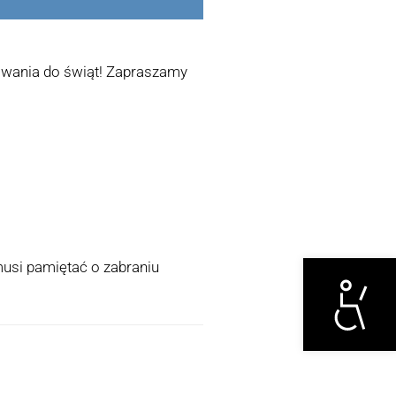
owania do świąt! Zapraszamy
Otwórz narzędzi
musi pamiętać o zabraniu