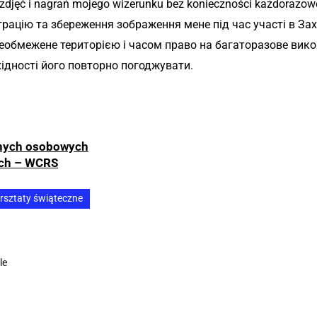
zdjęć i nagrań mojego wizerunku bez konieczności każdorazowe
рацію та збереження зображення мене під час участі в Зах
необмежене територією і часом право на багаторазове вико
ідності його повторно погоджувати.
anych osobowych
ich – WCRS
rsztaty świąteczne
le