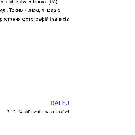
go ich zatwierdzania. (UA)
оді. Таким чином, я надаю
ристання фотографій і записів
DALEJ
7.12 | CashFlow dla nastolatków!