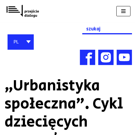
Przejdź
do
treści
Search
for:
PL
„Urbanistyka
społeczna”. Cykl
dziecięcych