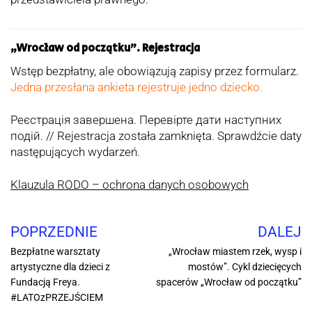
„Wrocław od początku”. Rejestracja
Wstęp bezpłatny, ale obowiązują zapisy przez formularz.
Jedna przesłana ankieta rejestruje jedno dziecko.
Реєстрація завершена. Перевірте дати наступних
подій. // Rejestracja została zamknięta. Sprawdźcie daty
następujących wydarzeń.
Klauzula RODO – ochrona danych osobowych
POPRZEDNIE
DALEJ
Bezpłatne warsztaty
„Wrocław miastem rzek, wysp i
artystyczne dla dzieci z
mostów”. Cykl dziecięcych
Fundacją Freya.
spacerów „Wrocław od początku”
#LATOzPRZEJŚCIEM