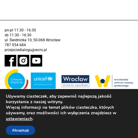
pn-pt 11:30 - 16:30
sb 11:30 - 16:30
ul. Świdnicka 10, 50-068 Wrocław
787 054 684
przejsciedialogu@wcrs.pl
Używamy ciasteczek, aby zapewnić najlepszą jakość
korzystania z naszej witryny.
Zadanie realizowane ze środków Gminy Wrocław w partnerstwie z
Funduszem Narodów Zjednoczonych na Rzecz Dzieci (UNICEF)
Więcej informacji na temat plików ciasteczka, których
używamy, oraz możliwości ich wyłączenia znajdziesz w
Deklaracja dostępności
.
ustawieniach
Akceptuję