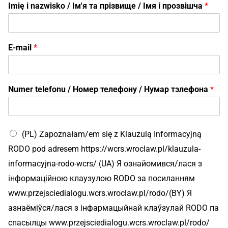
Imię i nazwisko / Ім'я та прізвище / Імя і прозвішча
*
E-mail
*
Numer telefonu / Номер телефону / Нумар тэлефона
*
(PL) Zapoznałam/em się z Klauzulą Informacyjną
RODO pod adresem https://wcrs.wroclaw.pl/klauzula-
informacyjna-rodo-wcrs/ (UA) Я ознайомився/лася з
інформаційною клаузулою RODO за посиланням
www.przejsciedialogu.wcrs.wroclaw.pl/rodo/(BY) Я
азнаёміўся/лася з інфармацыйнай клаўзулай RODO па
спасылцы www.przejsciedialogu.wcrs.wroclaw.pl/rodo/