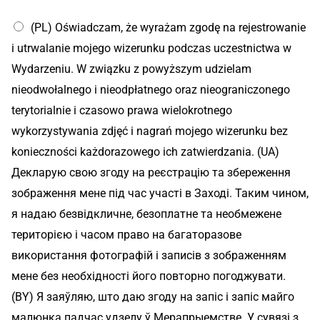
(PL) Oświadczam, że wyrażam zgodę na rejestrowanie
i utrwalanie mojego wizerunku podczas uczestnictwa w
Wydarzeniu. W związku z powyższym udzielam
nieodwołalnego i nieodpłatnego oraz nieograniczonego
terytorialnie i czasowo prawa wielokrotnego
wykorzystywania zdjęć i nagrań mojego wizerunku bez
konieczności każdorazowego ich zatwierdzania. (UA)
Декларую свою згоду на реєстрацію та збереження
зображення мене під час участі в Заході. Таким чином,
я надаю безвідкличне, безоплатне та необмежене
територією і часом право на багаторазове
використання фотографій і записів з зображенням
мене без необхідності його повторно погоджувати.
(BY) Я заяўляю, што даю згоду на запіс і запіс майго
малюнка падчас удзелу ў Мерапрыемстве. У сувязі з