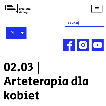
Przejdź
do
treści
Search
for:
PL
02.03 |
Arteterapia dla
kobiet