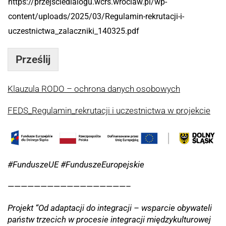
https://przejsciedialogu.wcrs.wroclaw.pl/wp-
content/uploads/2025/03/Regulamin-rekrutacji-i-
uczestnictwa_zalaczniki_140325.pdf
Prześlij
Klauzula RODO – ochrona danych osobowych
FEDS_Regulamin_rekrutacji i uczestnictwa w projekcie
#FunduszeUE #FunduszeEuropejskie
——————————————————–
Projekt “Od adaptacji do integracji – wsparcie obywateli
państw trzecich w procesie integracji międzykulturowej