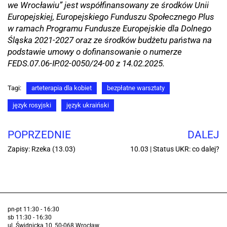
we Wrocławiu” jest współfinansowany ze środków Unii
Europejskiej, Europejskiego Funduszu Społecznego Plus
w ramach Programu Fundusze Europejskie dla Dolnego
Śląska 2021-2027 oraz ze środków budżetu państwa na
podstawie umowy o dofinansowanie o numerze
FEDS.07.06-IP.02-0050/24-00 z 14.02.2025.
Tagi:
arteterapia dla kobiet
bezpłatne warsztaty
język rosyjski
język ukraiński
POPRZEDNIE
DALEJ
Zapisy: Rzeka (13.03)
10.03 | Status UKR: co dalej?
pn-pt 11:30 - 16:30
sb 11:30 - 16:30
ul. Świdnicka 10, 50-068 Wrocław