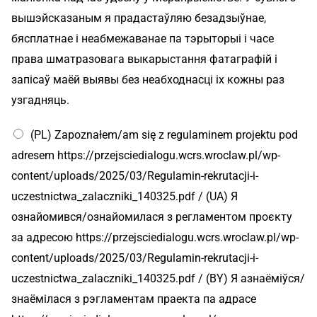
вышэйсказаным я прадастаўляю безадзыўнае,
бясплатнае і неабмежаванае па тэрыторыі і часе
права шматразовага выкарыстання фатаграфій і
запісаў маёй выявы без неабходнасці іх кожны раз
узгадняць.
т
(PL) Zapoznałem/am się z regulaminem projektu pod
а
E
adresem https://przejsciedialogu.wcrs.wroclaw.pl/wp-
-
content/uploads/2025/03/Regulamin-rekrutacji-i-
m
a
uczestnictwa_zalaczniki_140325.pdf / (UA) Я
i
ознайомився/ознайомилася з регламентом проєкту
l
/
за адресою https://przejsciedialogu.wcrs.wroclaw.pl/wp-
content/uploads/2025/03/Regulamin-rekrutacji-i-
uczestnictwa_zalaczniki_140325.pdf / (BY) Я азнаёміўся/
знаёмілася з рэгламентам праекта па адрасе