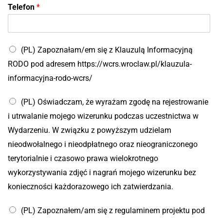
Telefon
*
(PL) Zapoznałam/em się z Klauzulą Informacyjną
RODO pod adresem https://wcrs.wroclaw.pl/klauzula-
informacyjna-rodo-wcrs/
A
(PL) Oświadczam, że wyrażam zgodę na rejestrowanie
d
r
i utrwalanie mojego wizerunku podczas uczestnictwa w
e
Wydarzeniu. W związku z powyższym udzielam
s
e
nieodwołalnego i nieodpłatnego oraz nieograniczonego
-
terytorialnie i czasowo prawa wielokrotnego
m
a
wykorzystywania zdjęć i nagrań mojego wizerunku bez
i
konieczności każdorazowego ich zatwierdzania.
l
(PL) Zapoznałem/am się z regulaminem projektu pod