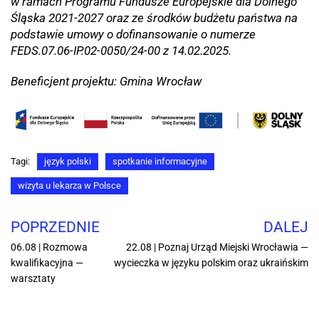
w ramach Programu Fundusze Europejskie dla Dolnego
Śląska 2021-2027 oraz ze środków budżetu państwa na
podstawie umowy o dofinansowanie o numerze
FEDS.07.06-IP.02-0050/24-00 z 14.02.2025.
Beneficjent projektu: Gmina Wrocław
Tagi:
język polski
spotkanie informacyjne
wizyta u lekarza w Polsce
POPRZEDNIE
DALEJ
06.08 | Rozmowa
22.08 | Poznaj Urząd Miejski Wrocławia —
kwalifikacyjna —
wycieczka w języku polskim oraz ukraińskim
warsztaty