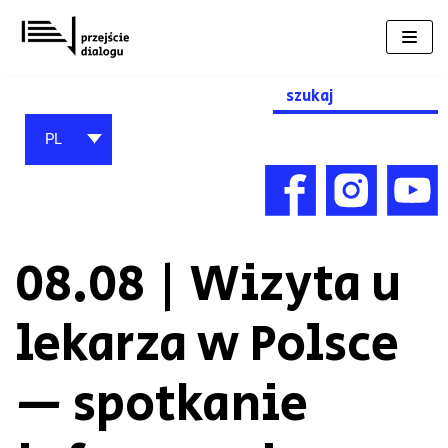
Przejdź
do
treści
Search
for:
PL
08.08 | Wizyta u
lekarza w Polsce
— spotkanie