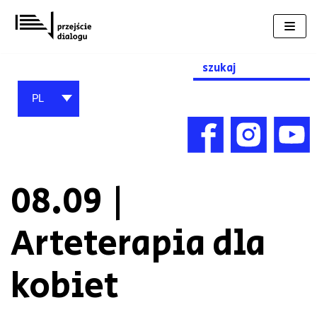
Przejdź
do
treści
Search
for:
PL
08.09 |
Arteterapia dla
kobiet