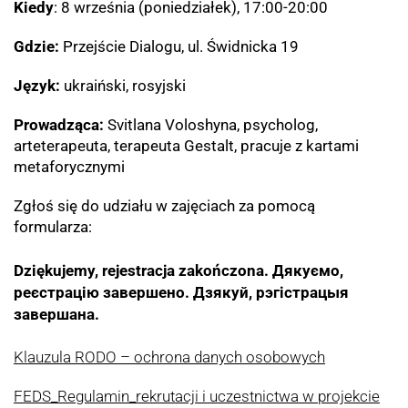
Kiedy
: 8 września (poniedziałek), 17:00-20:00
Gdzie:
Przejście Dialogu, ul. Świdnicka 19
Język:
ukraiński, rosyjski
Prowadząca:
Svitlana Voloshyna, psycholog,
arteterapeuta, terapeuta Gestalt, pracuje z kartami
metaforycznymi
Zgłoś się do udziału w zajęciach za pomocą
formularza:
Dziękujemy, rejestracja zakończona.
Дякуємо,
реєстрацію завершено. Дзякуй, рэгістрацыя
завершана.
Klauzula RODO – ochrona danych osobowych
FEDS_Regulamin_rekrutacji i uczestnictwa w projekcie