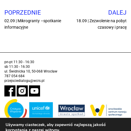
POPRZEDNIE
DALEJ
02.09 | Mikrogranty –spotkanie
18.09 | Zezwolenie na pobyt
informacyjne
czasowy i pracę
pn-pt 11:30 - 16:30
sb 11:30 - 16:30
ul. Świdnicka 10, 50-068 Wrocław
787 054 684
przejsciedialogu@wcrs.pl
Używamy ciasteczek, aby zapewnić najlepszą jakość
korzystania z naszej witryny.
Zadanie realizowane ze środków Gminy Wrocław w partnerstwie z