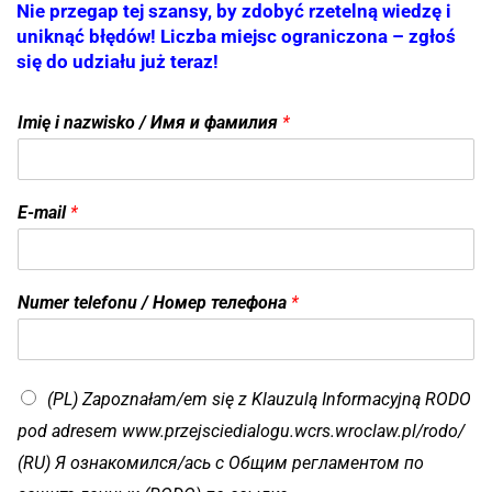
Nie przegap tej szansy, by zdobyć rzetelną wiedzę i
uniknąć błędów! Liczba miejsc ograniczona – zgłoś
się do udziału już teraz!
Imię i nazwisko / Имя и фамилия
*
E-mail
*
N
Numer telefonu / Номер телефона
*
u
m
e
r
(PL) Zapoznałam/em się z Klauzulą Informacyjną RODO
t
e
pod adresem www.przejsciedialogu.wcrs.wroclaw.pl/rodo/
l
(RU) Я ознакомился/ась с Общим регламентом по
e
f