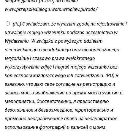
защите данных (RODO) по ссылке
o
www.przejsciedialogu.wcrs.wroclaw.pl/rodo/
n
u
(PL) Oświadczam, że wyrażam zgodę na rejestrowanie i
utrwalanie mojego wizerunku podczas uczestnictwa w
Wydarzeniu. W związku z powyższym udzielam
nieodwołalnego i nieodpłatnego oraz nieograniczonego
terytorialnie i czasowo prawa wielokrotnego
wykorzystywania zdjęć i nagrań mojego wizerunku bez
konieczności każdorazowego ich zatwierdzania. (RU) Я
заявляю, что даю свое согласие на регистрацию и
запись моего изображения во время моего участия в
мероприятии. Соответственно, я предоставляю
безотзывное и безвозмездное, территориально и
временно неограниченное право на неоднократное
использование фотографий и записей с моим