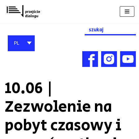
Przejdź
do
treści
Search
for:
PL
10.06 |
Zezwolenie na
pobyt czasowy i