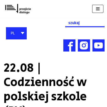
Przejdź
do
treści
Search
for:
PL
22.08 |
Codzienność w
polskiej szkole