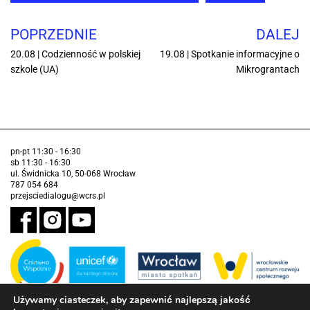
POPRZEDNIE
DALEJ
20.08 | Codzienność w polskiej
19.08 | Spotkanie informacyjne o
szkole (UA)
Mikrograntach
pn-pt 11:30 - 16:30
sb 11:30 - 16:30
ul. Świdnicka 10, 50-068 Wrocław
787 054 684
przejsciedialogu@wcrs.pl
Używamy ciasteczek, aby zapewnić najlepszą jakość