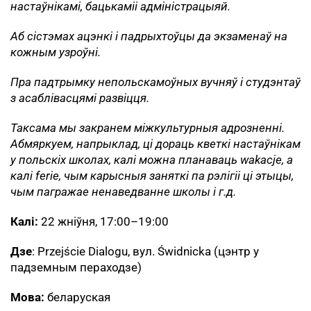
настаўнікамі, бацькаміі адміністрацыяй.
Аб сістэмах ацэнкі і падрыхтоўцы да экзаменаў на
кожным узроўні.
Пра падтрымку непольскамоўных вучняў і студэнтаў
з асаблівасцямі развіцця.
Таксама мы закранем міжкультурныя адрозненні.
Абмяркуем, напрыклад, ці дораць кветкі настаўнікам
у польскіх школах, калі можна планаваць wakacje, а
калі ferie, чым карысныя заняткі па рэлігіі ці этыцы,
чым пагражае ненаведванне школы і г.д.
Калі:
22 жніўня, 17:00–19:00
Дзе
: Przejście Dialogu, вул. Świdnicka (цэнтр у
падземным пераходзе)
Мова:
беларуская