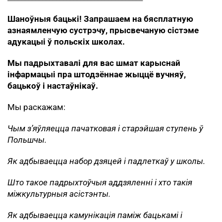
Шаноўныя бацькі! Запрашаем на бясплатную
азнаямленчую сустрэчу, прысвечаную сістэме
адукацыі ў польскіх школах.
Мы падрыхтавалі для вас шмат карыснай
інфармацыі пра штодзённае жыццё вучняў,
бацькоў і настаўнікаў.
Мы раскажам:
Чым з’яўляецца пачатковая і старэйшая ступень ў
Польшчы.
Як адбываецца набор дзяцей і падлеткаў у школы.
Што такое падрыхтоўчыя аддзяленні і хто такія
міжкультурныя асістэнты.
Як адбываецца камунікація паміж бацькамі і