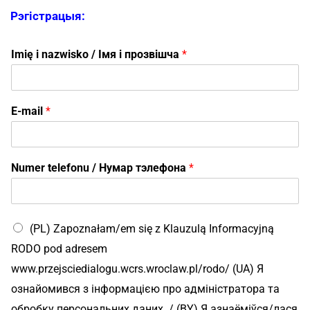
Рэгістрацыя:
Imię i nazwisko / Імя і прозвішча
*
E-mail
*
Numer telefonu / Нумар тэлефона
*
(PL) Zapoznałam/em się z Klauzulą Informacyjną
RODO pod adresem
www.przejsciedialogu.wcrs.wroclaw.pl/rodo/ (UA) Я
ознайомився з інформацією про адміністратора та
обробку персональних даних. / (BY) Я азнаёміўся/лася