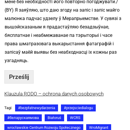
мене без необхідності його повторно погоджувати./
(BY) Я заяўляю, што даю згоду на запіс і запіс майго
малюнка падчас удзелу ў Мерапрыемстве. У сувязі з
вышэйсказаным я прадастаўляю безадзыўнае,
бясплатнае і неабмежаванае па тэрыторыі і часе
права шматразовага выкарыстання фатаграфій і
запісаў маёй выявы без неабходнасці іх кожны раз
узгадняць.
Prześlij
Klauzula RODO – ochrona danych osobowych
Tagi:
#bezpłatnewydarzenia
#przejsciedialogu
#беларускаямова
Białoruś
WCRS
wrocławskie Centrum Rozwoju Społecznego
WroMigrant