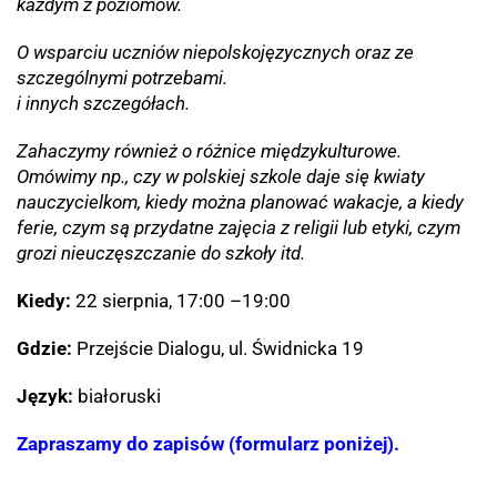
każdym z poziomów.
O wsparciu uczniów niepolskojęzycznych oraz ze
szczególnymi potrzebami.
i innych szczegółach.
Zahaczymy również o różnice międzykulturowe.
Omówimy np., czy w polskiej szkole daje się kwiaty
nauczycielkom, kiedy można planować wakacje, a kiedy
ferie, czym są przydatne zajęcia z religii lub etyki, czym
grozi nieuczęszczanie do szkoły itd.
Kiedy:
22 sierpnia, 17:00 –19:00
Gdzie:
Przejście Dialogu, ul. Świdnicka 19
Język:
białoruski
Zapraszamy do zapisów (formularz poniżej).
_______________________________________