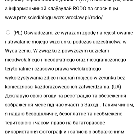
з інфармацыйнай клаўзулай RODO па спасылцы
www.przejsciedialogu.wcrs.wroclaw.pl/rodo/
(PL) Oświadczam, że wyrażam zgodę na rejestrowanie
i utrwalanie mojego wizerunku podczas uczestnictwa w
Wydarzeniu. W związku z powyższym udzielam
nieodwołalnego i nieodpłatnego oraz nieograniczonego
terytorialnie i czasowo prawa wielokrotnego
wykorzystywania zdjęć i nagrań mojego wizerunku bez
konieczności każdorazowego ich zatwierdzania. (UA)
Декларую свою згоду на реєстрацію та збереження
зображення мене під час участі в Заході. Таким чином,
я надаю безвідкличне, безоплатне та необмежене
територією і часом право на багаторазове
використання фотографій і записів з зображенням