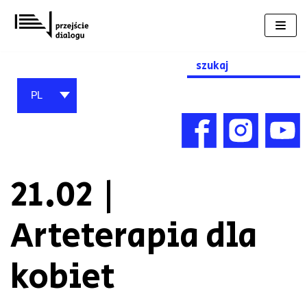
Przejdź
do
treści
Search
for:
PL
21.02 |
Arteterapia dla
kobiet