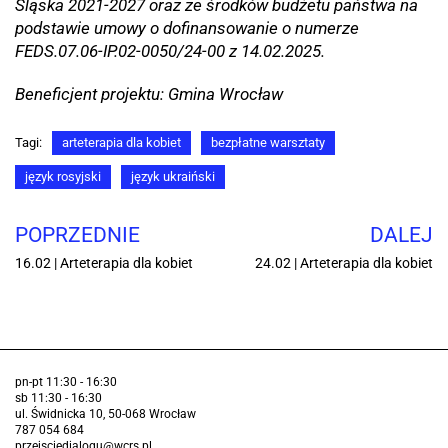
Śląska 2021-2027 oraz ze środków budżetu państwa na
podstawie umowy o dofinansowanie o numerze
FEDS.07.06-IP.02-0050/24-00 z 14.02.2025.
Beneficjent projektu: Gmina Wrocław
Tagi:
arteterapia dla kobiet
bezpłatne warsztaty
język rosyjski
język ukraiński
POPRZEDNIE
DALEJ
16.02 | Arteterapia dla kobiet
24.02 | Arteterapia dla kobiet
pn-pt 11:30 - 16:30
sb 11:30 - 16:30
ul. Świdnicka 10, 50-068 Wrocław
787 054 684
przejsciedialogu@wcrs.pl