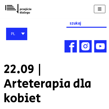
Przejdź
do
treści
Search
for:
PL
22.09 |
Arteterapia dla
kobiet