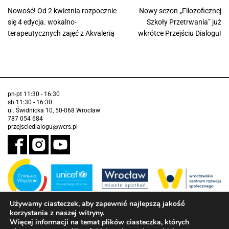
Nowość! Od 2 kwietnia rozpocznie
Nowy sezon „Filozoficznej
się 4 edycja. wokalno-
Szkoły Przetrwania” już
terapeutycznych zajęć z Akvalerią
wkrótce Przejściu Dialogu!
pn-pt 11:30 - 16:30
sb 11:30 - 16:30
ul. Świdnicka 10, 50-068 Wrocław
787 054 684
przejsciedialogu@wcrs.pl
Używamy ciasteczek, aby zapewnić najlepszą jakość
korzystania z naszej witryny.
Zadanie realizowane ze środków Gminy Wrocław w partnerstwie z
Funduszem Narodów Zjednoczonych na Rzecz Dzieci (UNICEF)
Więcej informacji na temat plików ciasteczka, których