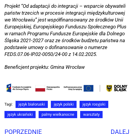
Projekt “Od adaptacji do integracji – wsparcie obywateli
państw trzecich w procesie integracji międzykulturowej
we Wrocławiu” jest współfinansowany ze środków Unii
Europejskiej, Europejskiego Funduszu Społecznego Plus
w ramach Programu Fundusze Europejskie dla Dolnego
Śląska 2021-2027 oraz ze środków budżetu państwa na
podstawie umowy o dofinansowanie o numerze
FEDS.07.06-IP.02-0050/24-00 z 14.02.2025.
Beneficjent projektu: Gmina Wrocław
Tagi:
język białoruski
język polski
język rosyjski
język ukraiński
palmy wielkanocne
warsztaty
POPRZEDNIE
DALEJ