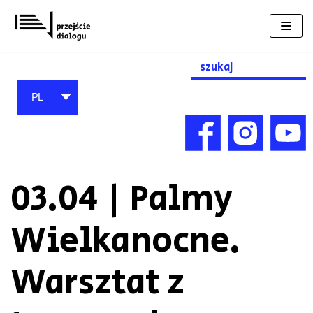
Przejdź
do
treści
Search
for:
PL
03.04 | Palmy
Wielkanocne.
Warsztat z