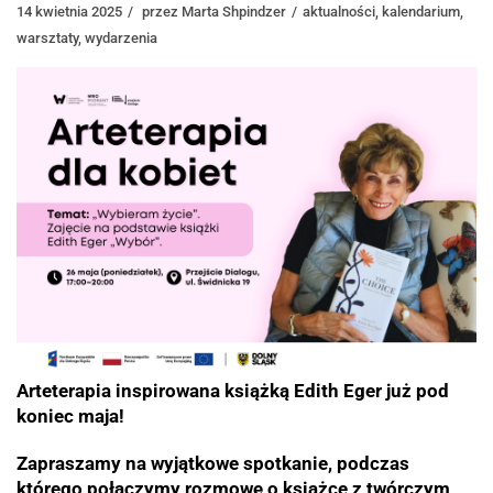
14 kwietnia 2025
przez
Marta Shpindzer
aktualności
,
kalendarium
,
warsztaty
,
wydarzenia
Arteterapia inspirowana książką Edith Eger już pod
koniec maja!
Zapraszamy na wyjątkowe spotkanie, podczas
którego połączymy rozmowę o książce z twórczym