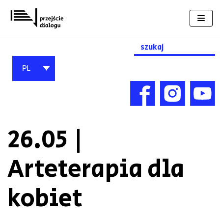
Przejdź
do
treści
Search
for:
PL
26.05 |
Arteterapia dla
kobiet