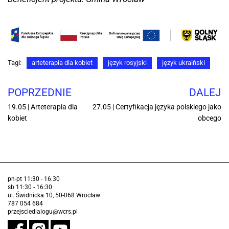
Tagi:
arteterapia dla kobiet
język rosyjski
język ukraiński
POPRZEDNIE
DALEJ
19.05 | Arteterapia dla
27.05 | Certyfikacja języka polskiego jako
kobiet
obcego
pn-pt 11:30 - 16:30
sb 11:30 - 16:30
ul. Świdnicka 10, 50-068 Wrocław
787 054 684
przejsciedialogu@wcrs.pl