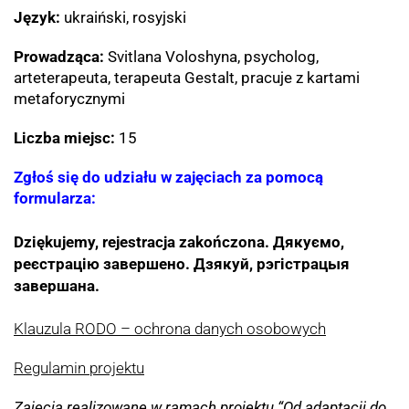
Język:
ukraiński, rosyjski
Prowadząca:
Svitlana Voloshyna, psycholog,
arteterapeuta, terapeuta Gestalt, pracuje z kartami
metaforycznymi
Liczba miejsc:
15
Zgłoś się do udziału w zajęciach za pomocą
formularza:
Dziękujemy, rejestracja zakończona.
Дякуємо,
реєстрацію завершено. Дзякуй, рэгістрацыя
завершана.
Klauzula RODO – ochrona danych osobowych
Regulamin projektu
Zajęcia realizowane w ramach projektu “Od adaptacji do