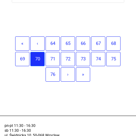
«
‹
64
65
66
67
68
69
70
71
72
73
74
75
76
›
»
pn-pt 11:30 - 16:30
sb 11:30 - 16:30
ul. Świdnicka 10, 50-068 Wrocław