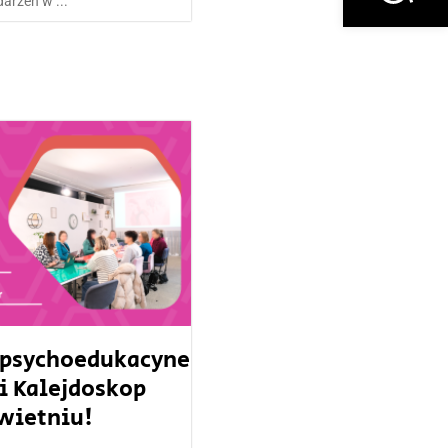
rzeń w ...
 psychoedukacyne
i Kalejdoskop
wietniu!