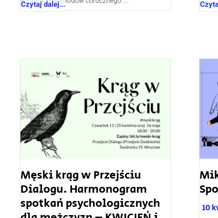
w ramach obchodów corocznego ...
Czytaj dalej...
Czytaj
Męski krąg w Przejściu
Mik
Dialogu. Harmonogram
Spo
spotkań psychologicznych
10 
dla mężczyzn – KWICIEŃ i