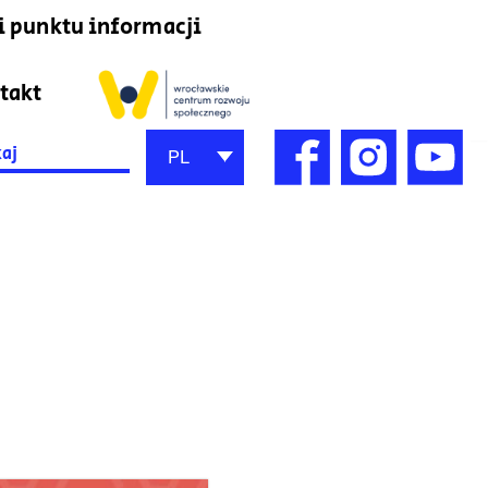
i punktu informacji
takt
h
PL