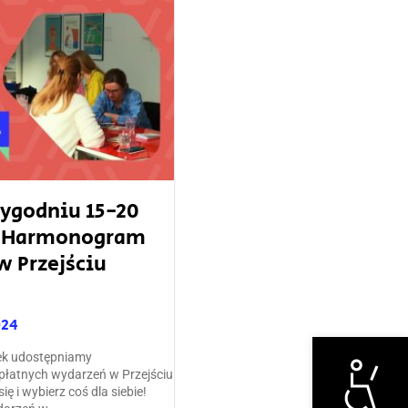
ygodniu 15-20
? Harmonogram
 Przejściu
024
Otwórz narzędzi
ek udostępniamy
łatnych wydarzeń w Przejściu
ię i wybierz coś dla siebie!