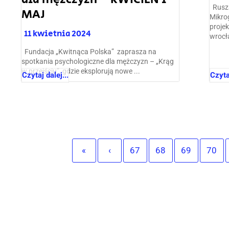
Rusza
MAJ
Mikro
proje
11 kwietnia 2024
wrocł
Fundacja „Kwitnąca Polska” zaprasza na
spotkania psychologiczne dla mężczyzn – „Krąg
w przejściu”, gdzie eksplorują nowe ...
Czytaj dalej...
Czytaj
«
‹
67
68
69
70