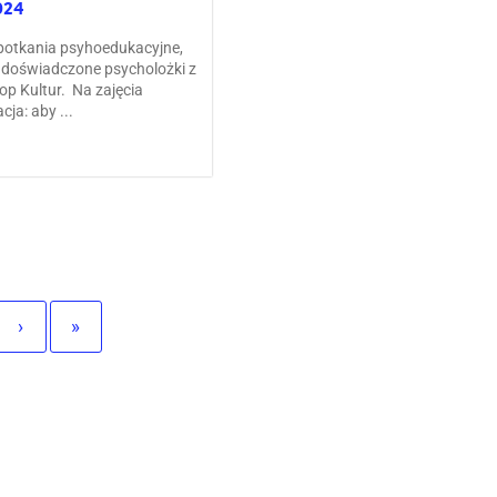
024
otkania psyhoedukacyjne,
doświadczone psycholożki z
op Kultur. Na zajęcia
cja: aby ...
›
»