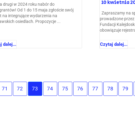
10 kwietnia 2
 drugi w 2024 roku nabór do
grantów! Od 1 do 15 maja zgłoście swój
Zapraszamy na sp
kt na integrujące wydarzenia na
prowadzone przez 
awskich osiedlach. Propozycje ...
Fundacji Kalejdosk
obowiązuje rejestra
 dalej...
Czytaj dalej...
71
72
73
74
75
76
77
78
79