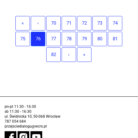
«
‹
70
71
72
73
74
75
76
77
78
79
80
81
82
›
»
pn-pt 11:30 - 16:30
sb 11:30 - 16:30
ul. Świdnicka 10, 50-068 Wrocław
787 054 684
przejsciedialogu@wcrs.pl