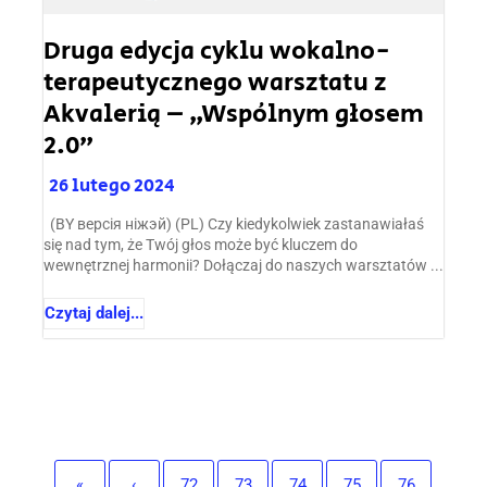
Druga edycja cyklu wokalno-
terapeutycznego warsztatu z
Akvalerią – „Wspólnym głosem
2.0”
26 lutego 2024
(BY версія ніжэй) (PL) Czy kiedykolwiek zastanawiałaś
się nad tym, że Twój głos może być kluczem do
wewnętrznej harmonii? Dołączaj do naszych warsztatów ...
Czytaj dalej...
«
‹
72
73
74
75
76