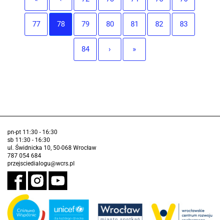
77
78
79
80
81
82
83
84
›
»
pn-pt 11:30 - 16:30
sb 11:30 - 16:30
ul. Świdnicka 10, 50-068 Wrocław
787 054 684
przejsciedialogu@wcrs.pl