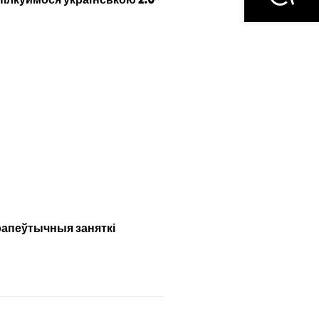
Спілкуймося українською 2.0”
эрапеўтычныя заняткі