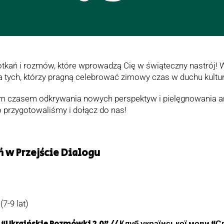
otkań i rozmów, które wprowadzą Cię w świąteczny nastrój! W
a tych, którzy pragną celebrować zimowy czas w duchu kultury
im czasem odkrywania nowych perspektyw i pielęgnowania ar
 przygotowaliśmy i dołącz do nas!
w Przejście Dialogu
7-9 lat)