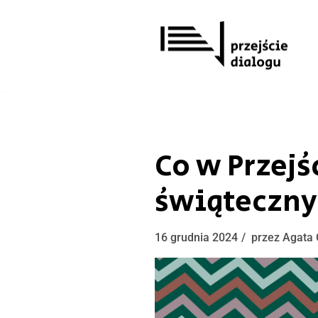
Przejdź
do
treści
Co w Przej
świąteczny
16 grudnia 2024
przez
Agata 