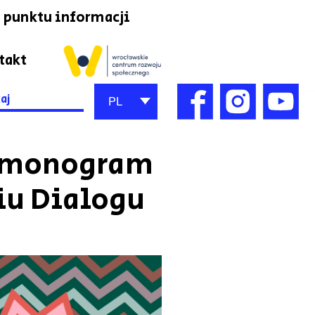
 punktu informacji
takt
h
PL
armonogram
iu Dialogu