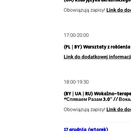
(UA) Klub języka ukraińskie
Obowiązują zapisy!
Link do do
17:00-20:00
(PL | BY) Warsztaty z robien
Link do dodatkowej informacj
18:00-19:30
(BY | UA | RU) Wokalno-tera
“Спяваем Разам 3.0″ // Вок
Obowiązują zapisy!
Link do do
17 grudnia (wtorek)