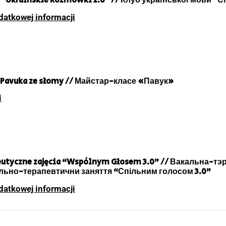
go “Ukraińskie Rozmówki 2.0” // Клуб української мови “
datkowej informacji
ia Pavuka ze słomy // Майстар-класе «Павук»
i
peutyczne zajęcia “Wspólnym Głosem 3.0” // Вакальна-т
ально-терапевтични заняття “Спільним голосом 3.0”
datkowej informacji