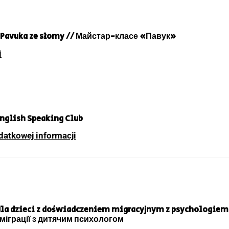
ia Pavuka ze słomy // Майстар-класе «Павук»
i
 English Speaking Club
datkowej informacji
 dla dzieci z doświadczeniem migracyjnym z psychologie
 міграції з дитячим психологом