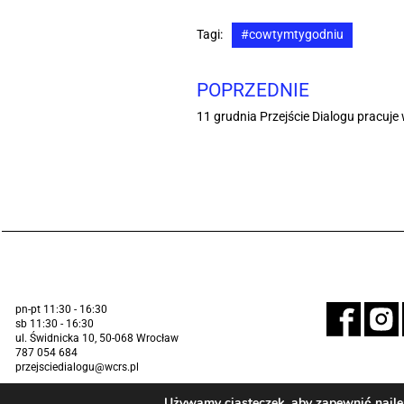
Tagi:
#cowtymtygodniu
POPRZEDNIE
11 grudnia Przejście Dialogu pracuje
pn-pt 11:30 - 16:30
sb 11:30 - 16:30
ul. Świdnicka 10, 50-068 Wrocław
787 054 684
przejsciedialogu@wcrs.pl
Używamy ciasteczek, aby zapewnić najlep