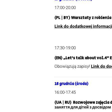
17:00-20:00
(PL | BY) Warsztaty z robien
Link do dodatkowej informacj
17:30-19:00
(EN) „Let’s talk about vol.4”
Obowiązują zapisy!
Link do do
18 grudnia (środa)
16:00-17:45
(UA | RU) Rozwojowe zajęcia
заняття для дітей з досвідом