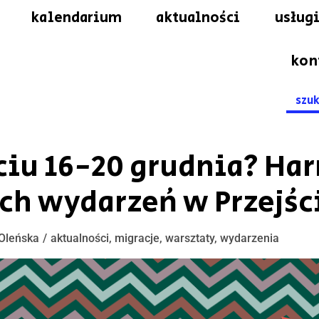
kalendarium
aktualności
usługi
kon
Searc
for:
ściu 16-20 grudnia? H
ch wydarzeń w Przejśc
Oleńska
aktualności
,
migracje
,
warsztaty
,
wydarzenia