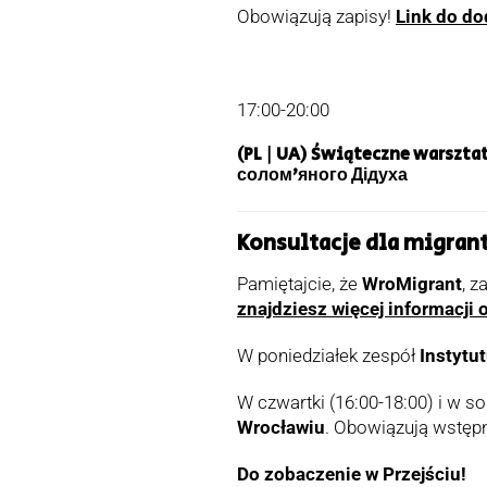
Obowiązują zapisy!
Link do do
17:00-20:00
(PL | UA) Świąteczne warszta
солом’яного Дідуха
Konsultacje dla migran
Pamiętajcie, że
WroMigrant
, z
znajdziesz więcej informacji
W poniedziałek zespół
Instytu
W czwartki (16:00-18:00) i w s
Wrocławiu
. Obowiązują wstęp
Do zobaczenie w Przejściu!