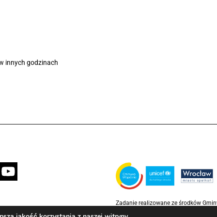
 w innych godzinach
Zadanie realizowane ze środków Gmi
partnerstwie z Funduszem Narodów Z
szą jakość korzystania z naszej witryny.