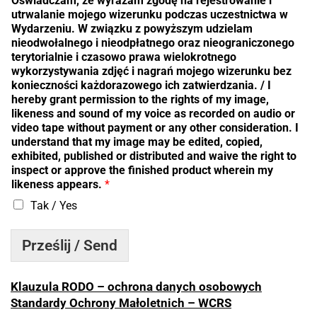
Oświadczam, że wyrażam zgodę na rejestrowanie i
utrwalanie mojego wizerunku podczas uczestnictwa w
Wydarzeniu. W związku z powyższym udzielam
nieodwołalnego i nieodpłatnego oraz nieograniczonego
terytorialnie i czasowo prawa wielokrotnego
wykorzystywania zdjęć i nagrań mojego wizerunku bez
konieczności każdorazowego ich zatwierdzania. / I
hereby grant permission to the rights of my image,
likeness and sound of my voice as recorded on audio or
video tape without payment or any other consideration. I
understand that my image may be edited, copied,
exhibited, published or distributed and waive the right to
inspect or approve the finished product wherein my
likeness appears.
*
Tak / Yes
Prześlij / Send
Klauzula RODO – ochrona danych osobowych
Standardy Ochrony Małoletnich – WCRS