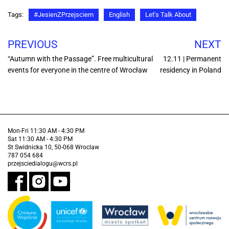
Tags:
#JesienZPrzejsciem
English
Let's Talk About
PREVIOUS
NEXT
“Autumn with the Passage”. Free multicultural
12.11 | Permanent
events for everyone in the centre of Wrocław
residency in Poland
Mon-Fri 11:30 AM - 4:30 PM
Sat 11:30 AM - 4:30 PM
St Swidnicka 10, 50-068 Wroclaw
787 054 684
przejsciedialogu@wcrs.pl