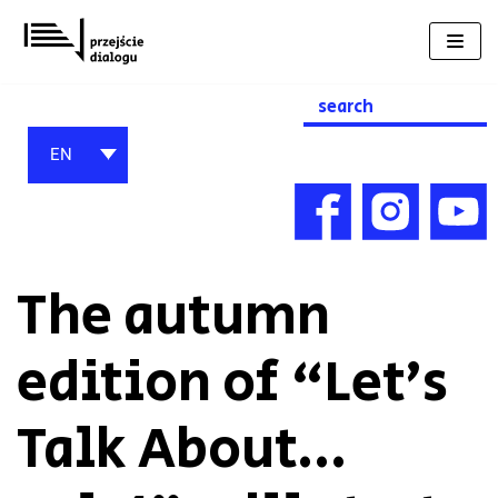
Skip
to
content
Search
for:
EN
The autumn
edition of “Let’s
Talk About…