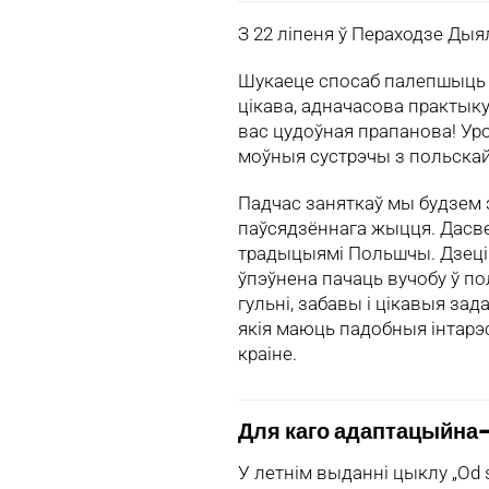
З 22 ліпеня ў Пераходзе Дыя
Шукаеце спосаб палепшыць с
цікава, адначасова практыку
вас цудоўная прапанова! Ур
моўныя сустрэчы з польскай
Падчас заняткаў мы будзем
паўсядзённага жыцця. Дасве
традыцыямі Польшчы. Дзеці
ўпэўнена пачаць вучобу ў по
гульні, забавы і цікавыя за
якія маюць падобныя інтарэ
краіне.
Для каго адаптацыйна-
У летнім выданні цыклу „Od 