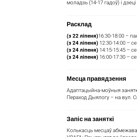
моладзь (14-17 гадоў) і дзеці 
Расклад
(з 22 ліпеня)
16:30-18:00 – п
(з 24 ліпеня)
12:30-14:00 – с
(з 24 ліпеня)
14:15-15:45 – с
(з 24 ліпеня)
16:00-17:30 – с
Месца правядзення
Адаптацыйна-моўныя заняткі
Пераход Дыялогу – на вул. С
Запіс на заняткі
Колькасць месцаў абмежаван