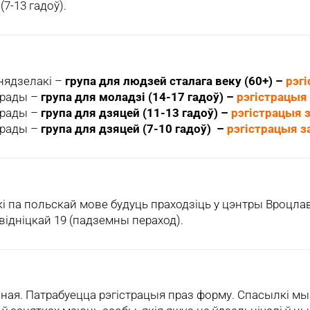
(7-13 гадоў).
анядзелакi –
група для людзей сталага веку (60+) –
рэг
ерады –
група для моладзі (14-17 гадоў) –
рэгістрацыя
ерады –
група для дзяцей (11-13 гадоў) –
рэгістрацыя 
ерады –
група для дзяцей (7-10 гадоў) –
рэгістрацыя 
 па польскай мове будуць праходзіць у цэнтры Вроцлав
відніцкай 19 (падземны пераход).
ая. Патрабуецца рэгістрацыя праз форму. Спасылкі мы