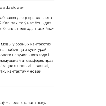
wa do słowa»!
аб вашы дзеці правялі лета
алі так, то ў нас ёсць для
ія бясплатныя адаптацыйна-
 мовы ў розных кантэкстах
азнаёміцца з культурай і
вага навучальнага года і
 нязмушанай атмасферы, праз
наёміцца з новымі людзьмі,
тку кантактаў у новай
аў – людзі сталага веку,