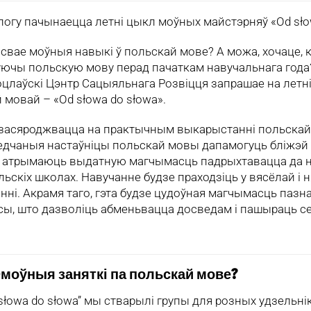
логу пачынаецца летні цыкл моўных майстэрняў «Od sło
вае моўныя навыкі ў польскай мове? А можа, хочаце, к
ючы польскую мову перад пачаткам навучальнага года? К
оцлаўскі Цэнтр Сацыяльнага Розвіцця запрашае на летн
 мовай – «Od słowa do słowa».
 засяроджвацца на практычным выкарыстанні польскай
дчаныя настаўніцы польскай мовы дапамогуць бліжэй п
 атрымаюць выдатную магчымасць падрыхтавацца да но
льскіх школах. Навучанне будзе праходзіць у вясёлай і
данні. Акрамя таго, гэта будзе цудоўная магчымасць паз
сы, што дазволіць абменьвацца досведам і пашыраць се
моўныя заняткі па польскай мове?
słowa do słowa” мы стварылі групы для розных удзельнік