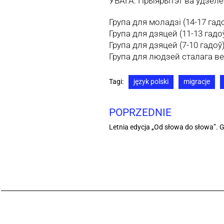
УВАГА: Прыярытэт ва ўдзеле 
Група для моладзі (14-17 гад
Група для дзяцей (11-13 гадо
Група для дзяцей (7-10 гадоў
Група для людзей сталага ве
Tagi:
język polski
migracje
POPRZEDNIE
Letnia edycja „Od słowa do słowa”. Gr