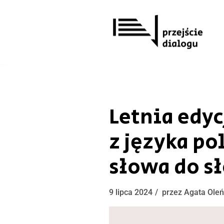
Przejdź
do
treści
Letnia edy
z języka po
słowa do s
9 lipca 2024
przez
Agata Ole