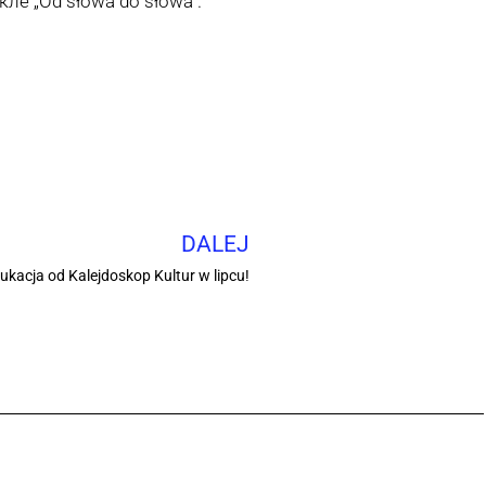
ле „Od słowa do słowa”.
DALEJ
kacja od Kalejdoskop Kultur w lipcu!