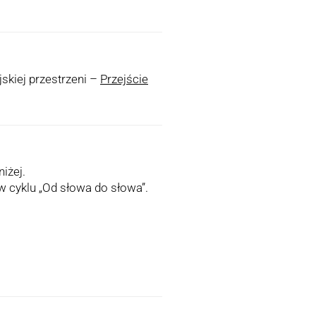
skiej przestrzeni –
Przejście
iżej.
w cyklu „Od słowa do słowa”.