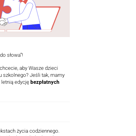
 do słowa”!
hcecie, aby Wasze dzieci
u szkolnego? Jeśli tak, mamy
letnią edycję
bezpłatnych
ekstach życia codziennego.