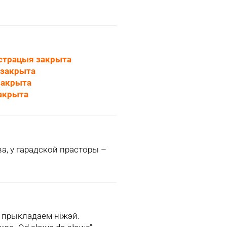
істрацыя закрыта
 закрыта
закрыта
закрыта
а, у гарадской прасторы –
 прыкладаем ніжэй.