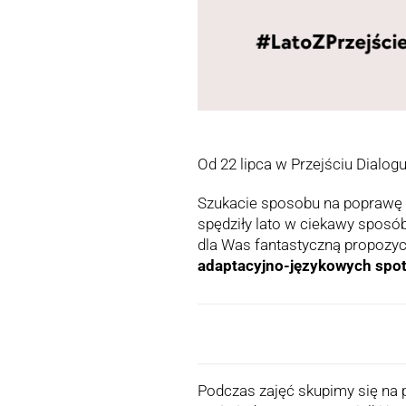
Od 22 lipca w Przejściu Dialog
Szukacie sposobu na poprawę 
spędziły lato w ciekawy sposó
dla Was fantastyczną propozyc
adaptacyjno-językowych spotk
Podczas zajęć skupimy się na 