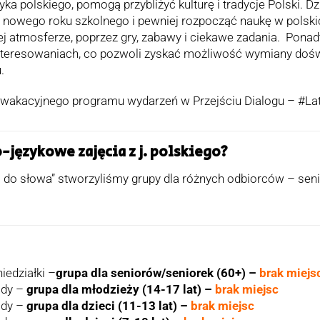
ka polskiego, pomogą przybliżyć kulturę i tradycje Polski. Dz
o nowego roku szkolnego i pewniej rozpocząć naukę w polski
ej atmosferze, poprzez gry, zabawy i ciekawe zadania. Pona
nteresowaniach, co pozwoli zyskać możliwość wymiany dośw
.
 wakacyjnego programu wydarzeń w Przejściu Dialogu – #La
-językowe zajęcia z j. polskiego?
a do słowa” stworzyliśmy grupy dla różnych odbiorców – senio
iedziałki –
grupa dla seniorów/seniorek (60+) –
brak miejs
ody –
grupa dla młodzieży (14-17 lat) –
brak miejsc
ody –
grupa dla dzieci (11-13 lat) –
brak miejsc