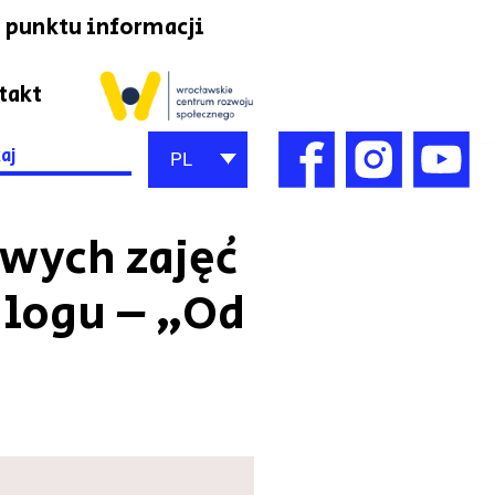
 punktu informacji
takt
h
PL
owych zajęć
alogu – „Od