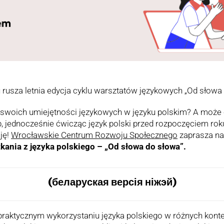
u rusza letnia edycja cyklu warsztatów językowych „Od słowa
swoich umiejętności językowych w języku polskim? A może c
b, jednocześnie ćwicząc język polski przed rozpoczęciem rok
ję!
Wrocławskie Centrum Rozwoju Społecznego
zaprasza na 
ania z języka polskiego – „Od słowa do słowa”.
(беларуская версія ніжэй)
praktycznym wykorzystaniu języka polskiego w różnych kont