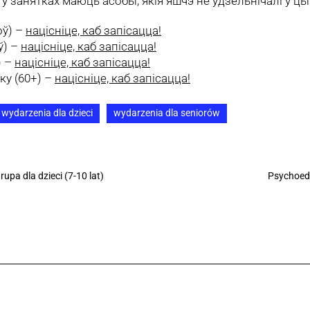
ў занятках маюць асобы, якія яшчэ не ўдзельнічалі ў цык
оў) –
націсніце, каб запісацца!
ў) –
націсніце, каб запісацца!
) –
націсніце, каб запісацца!
ку (60+) –
націсніце, каб запісацца!
wydarzenia dla dzieci
wydarzenia dla seniorów
upa dla dzieci (7-10 lat)
Psychoedu