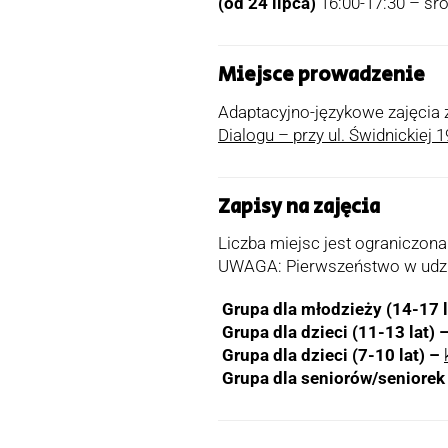
(od 24 lipca)
16:00-17:30 – śr
Miejsce prowadzenie
Adaptacyjno-językowe zajęcia z
Dialogu – przy ul. Świdnickiej 
Zapisy na zajęcia
Liczba miejsc jest ograniczona
UWAGA: Pierwszeństwo w udzial
Grupa dla młodzieży (14-17 l
Grupa dla dzieci (11-13 lat) 
Grupa dla dzieci (7-10 lat) –
Grupa dla seniorów/seniorek 