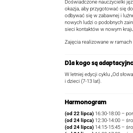
Doświadczone nauczycielki języ
okazja, aby przygotować się d
odbywać się w zabawnej i luźn
nowych ludzi o podobnych zai
sieci kontaktów w nowym kraju
Zajęcia realizowane w ramach
Dla kogo są adaptacyjno
W letniej edycji cyklu „Od słow
i dzieci (7-13 lat).
Harmonogram
(od 22 lipca)
16:30-18:00 – pon
(od 24 lipca)
12:30-14:00 – śr
(od 24 lipca)
14:15-15:45 – śr