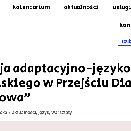
kalendarium
aktualności
usługi
kon
Searc
for:
cja adaptacyjno-język
lskiego w Przejściu Di
łowa”
ńska
aktualności
,
język
,
warsztaty