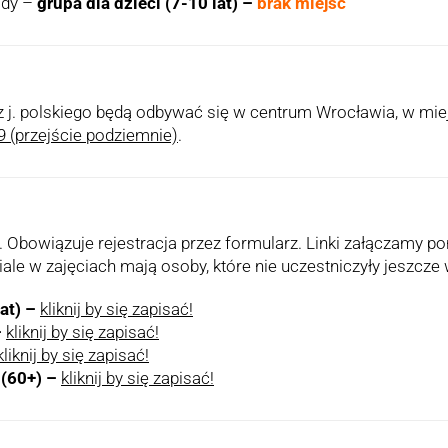
ody –
grupa dla dzieci (7-10 lat) –
brak miejsc
 j. polskiego będą odbywać się w centrum Wrocławia, w miej
19 (przejście podziemnie)
.
. Obowiązuje rejestracja przez formularz. Linki załączamy pon
e w zajęciach mają osoby, które nie uczestniczyły jeszcze 
at) –
kliknij by się zapisać!
–
kliknij by się zapisać!
kliknij by się zapisać!
(60+) –
kliknij by się zapisać!