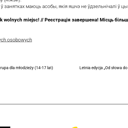
ў занятках маюць асобы, якія яшчэ не ўдзельнічалі ў цык
ak wolnych miejsc! //
Реєстрація завершена! Місць більше
nych osobowych
rupa dla młodzieży (14-17 lat)
Letnia edycja „Od słowa do