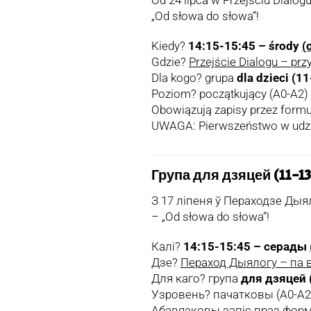
„Od słowa do słowa”!
Kiedy?
14:15-15:45 – środy
(
Gdzie?
Przejście Dialogu – przy
Dla kogo? grupa
dla dzieci (11
Poziom? początkujący (A0-A2)
Obowiązują zapisy przez formul
UWAGA: Pierwszeństwo w udzial
Група для дзяцей (11-13
З 17 ліпеня ў Пераходзе Ды
– „Od słowa do słowa”!
Калі?
14:15-15:45 – серады
Дзе?
Пераход Дыялогу – па в
Для каго? група
для дзяцей 
Узровень? пачатковы (A0-A2
Абавязковы запіс праз форму