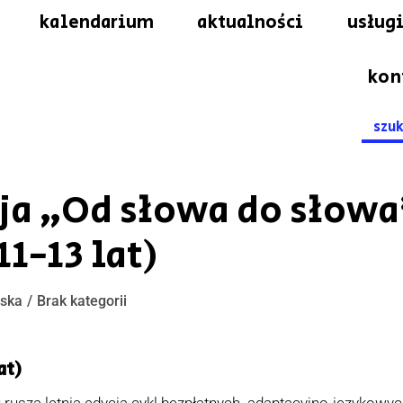
kalendarium
aktualności
usługi
kon
Searc
for:
cja „Od słowa do słowa
11-13 lat)
ńska
Brak kategorii
at)
u rusza letnia edycja cykl bezpłatnych adaptacyjno-językowyc