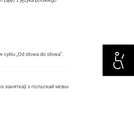
Otwórz narzędzi
w cyklu „Od słowa do słowa”.
ых заняткаў з польскай мовы