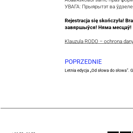
УВАГА: Прыярытэт ва ўдзеле 
Rejestracja się skończyła! Br
завяршыўся! Няма месцаў!
Klauzula RODO – ochrona da
POPRZEDNIE
Letnia edycja „Od słowa do słowa”. G