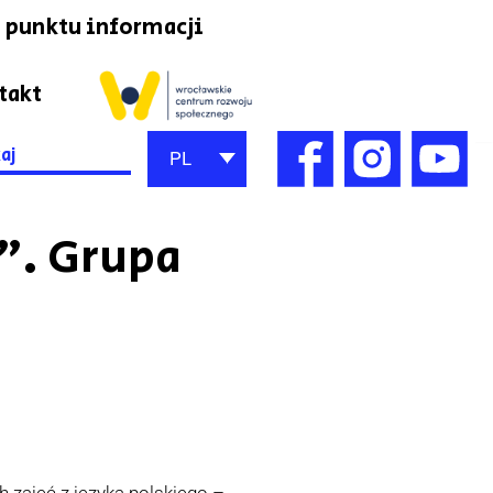
 punktu informacji
takt
h
PL
”. Grupa
h zajęć z języka polskiego –