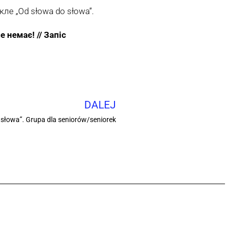
ле „Od słowa do słowa”.
 немає! // Запіс
DALEJ
 słowa”. Grupa dla seniorów/seniorek