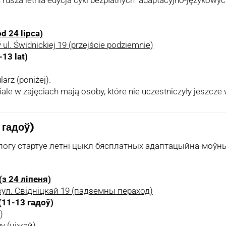
od 24 lipca)
 ul. Świdnickiej 19 (przejście podziemnie)
-13 lat)
arz (poniżej).
e w zajęciach mają osoby, które nie uczestniczyły jeszcze 
 гадоў)
ялогу стартуе летні цыкл бясплатных адаптацыйна-моўн
(з 24 ліпеня)
ул. Свідніцкай 19 (падземны пераход)
(11-13 гадоў)
)
 (ніжэй).