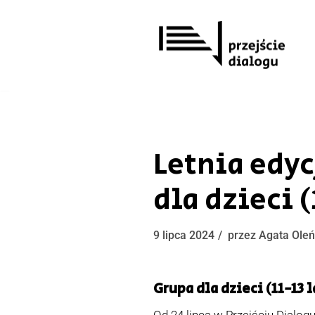
Przejdź
do
treści
Letnia edy
dla dzieci (
9 lipca 2024
przez
Agata Ole
Grupa dla dzieci (11-13 l
Od 24 lipca w Przejściu Dialog