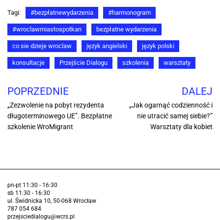
Tagi:
#bezpłatnewydarzenia
#harmonogram
#wroclawmiastospotkan
bezpłatne wydarzenia
co sie dzieje wroclaw
język angielski
język polski
konsultacje
Przejście Dialogu
szkolenia
warsztaty
POPRZEDNIE
DALEJ
„Zezwolenie na pobyt rezydenta
„Jak ogarnąć codzienność i
długoterminowego UE”. Bezpłatne
nie utracić samej siebie?”
szkolenie WroMigrant
Warsztaty dla kobiet
pn-pt 11:30 - 16:30
sb 11:30 - 16:30
ul. Świdnicka 10, 50-068 Wrocław
787 054 684
przejsciedialogu@wcrs.pl