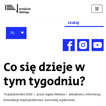
Przejdź
do
treści
Search
for:
PL
Co się dzieje w
tym tygodniu?
16 października 2023
przez
Agata Oleńska
aktualności
,
informacja
,
konsultacje międzykulturowe
,
warsztaty
,
wydarzenia