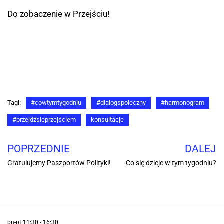
Do zobaczenie w Przejściu!
Tagi:
#cowtymtygodniu
#dialogspoleczny
#harmonogram
#przejdźsięprzejściem
konsultacje
POPRZEDNIE
DALEJ
Gratulujemy Paszportów Polityki!
Co się dzieje w tym tygodniu?
pn-pt 11:30 - 16:30