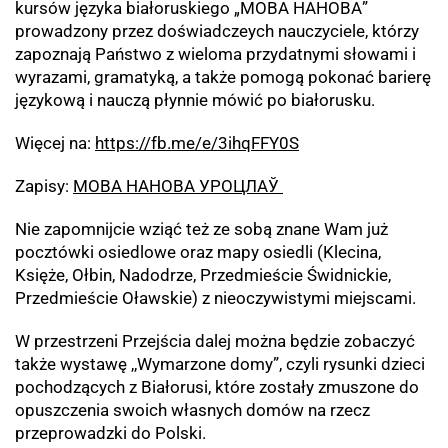
kursów języka białoruskiego „МОВА НАНОВА”
prowadzony przez doświadczeych nauczyciele, którzy
zapoznają Państwo z wieloma przydatnymi słowami i
wyrazami, gramatyką, a także pomogą pokonać barierę
językową i nauczą płynnie mówić po białorusku.
Więcej na:
https://fb.me/e/3ihqFFY0S
Zapisy:
МОВА НАНОВА УРОЦЛАЎ
Nie zapomnijcie wziąć też ze sobą znane Wam już
pocztówki osiedlowe oraz mapy osiedli (Klecina,
Księże, Ołbin, Nadodrze, Przedmieście Świdnickie,
Przedmieście Oławskie) z nieoczywistymi miejscami.
W przestrzeni Przejścia dalej można będzie zobaczyć
także wystawę ,,Wymarzone domy”, czyli rysunki dzieci
pochodzących z Białorusi, które zostały zmuszone do
opuszczenia swoich własnych domów na rzecz
przeprowadzki do Polski.