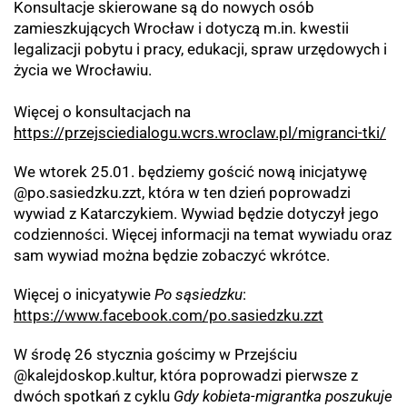
Konsultacje skierowane są do nowych osób
zamieszkujących Wrocław i dotyczą m.in. kwestii
legalizacji pobytu i pracy, edukacji, spraw urzędowych i
życia we Wrocławiu.
Więcej o konsultacjach na
https://przejsciedialogu.wcrs.wroclaw.pl/migranci-tki/
We wtorek
25.01. będziemy gościć nową inicjatywę
@po.sasiedzku.zzt,
która w ten dzień poprowadzi
wywiad z
Katarczykiem. Wywiad będzie dotyczył jego
codzienności. Więcej informacji na temat wywiadu oraz
sam wywiad można będzie zobaczyć wkrótce.
Więcej o inicyatywie
Po sąsiedzku
:
https://www.facebook.com/po.sasiedzku.zzt
W środę 26 stycznia gościmy w Przejściu
@kalejdoskop.kultur, która poprowadzi pierwsze
z
dwóch spotkań z cyklu
Gdy kobieta-migrantka poszukuje