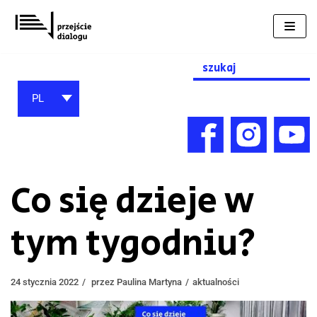
Przejdź
do
treści
Search
for:
PL
Co się dzieje w
tym tygodniu?
24 stycznia 2022
przez
Paulina Martyna
aktualności