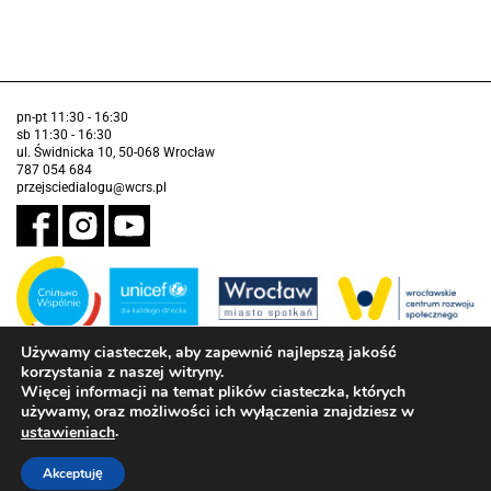
pn-pt 11:30 - 16:30
sb 11:30 - 16:30
ul. Świdnicka 10, 50-068 Wrocław
787 054 684
przejsciedialogu@wcrs.pl
Używamy ciasteczek, aby zapewnić najlepszą jakość
korzystania z naszej witryny.
Zadanie realizowane ze środków Gminy Wrocław w partnerstwie z
Funduszem Narodów Zjednoczonych na Rzecz Dzieci (UNICEF)
Więcej informacji na temat plików ciasteczka, których
używamy, oraz możliwości ich wyłączenia znajdziesz w
Deklaracja dostępności
.
ustawieniach
Akceptuję