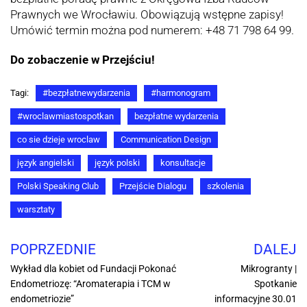
Prawnych we Wrocławiu. Obowiązują wstępne zapisy!
Umówić termin można pod numerem: +48 71 798 64 99.
Do zobaczenie w Przejściu!
Tagi:
#bezpłatnewydarzenia
#harmonogram
#wroclawmiastospotkan
bezpłatne wydarzenia
co sie dzieje wroclaw
Communication Design
język angielski
język polski
konsultacje
Polski Speaking Club
Przejście Dialogu
szkolenia
warsztaty
POPRZEDNIE
DALEJ
Wykład dla kobiet od Fundacji Pokonać
Mikrogranty |
Endometriozę: “Aromaterapia i TCM w
Spotkanie
endometriozie”
informacyjne 30.01