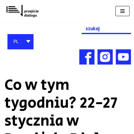
Przejdź
do
treści
Search
for:
PL
Co w tym
tygodniu? 22-27
stycznia w