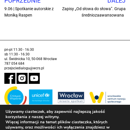
POPRZEDNIE
DALEJ
9.06 | Spotkanie autorskie z
Zapisy „Od słowa do słowa”. Grupa
Moniką Raspen
średniozaawansowana
pn-pt 11:30 - 16:30
sb 11:30 - 16:30
ul. Świdnicka 10, 50-068 Wrocław
787 054 684
przejsciedialogu@wcrs.pl
Używamy ciasteczek, aby zapewnić najlepszą jakość
korzystania z naszej witryny.
Zadanie realizowane ze środków Gminy Wrocław w partnerstwie z
Funduszem Narodów Zjednoczonych na Rzecz Dzieci (UNICEF)
Więcej informacji na temat plików ciasteczka, których
używamy, oraz możliwości ich wyłączenia znajdziesz w
Deklaracja dostępności