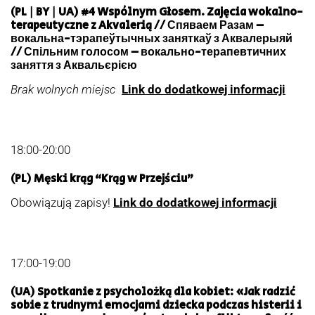
(PL | BY | UA)
#4 Wspólnym Głosem. Zajęcia wokalno-
terapeutyczne z Akvalerią // Спяваем Разам –
вокальна-тэрапеўтычных заняткаў з Аквалерыяй
// Спільним голосом – вокально-терапевтичних
заняття з Аквальєрією
Brak wolnych miejsc
Link do dodatkowej informacji
18:00-20:00
(PL) Męski krąg “Krąg w Przejściu”
Obowiązują zapisy!
Link do dodatkowej informacji
17:00-19:00
(UA) Spotkanie z psycholożką dla kobiet: «Jak radzić
sobie z trudnymi emocjami dziecka podczas histerii i