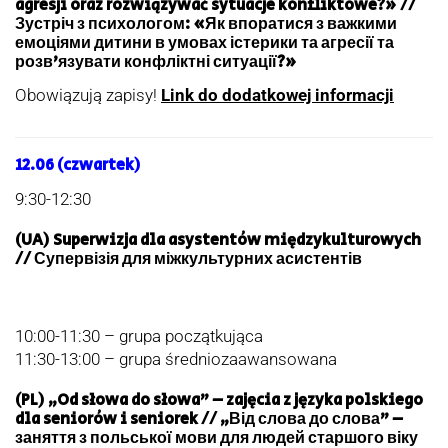
agresji oraz rozwiązywać sytuacje konfliktowe?» //
Зустріч з психологом: «Як впоратися з важкими
емоціями дитини в умовах істерики та агресії та
розв’язувати конфліктні ситуації?»
Obowiązują zapisy!
Link do dodatkowej informacji
12.06 (czwartek)
9:30-12:30
(UA) Superwizja dla asystentów międzykulturowych
// Супервізія для міжкультурних асистентів
10:00-11:30 – grupa początkująca
11:30-13:00 – grupa średniozaawansowana
(PL) „Od słowa do słowa” – zajęcia z języka polskiego
dla seniorów i seniorek // „Від слова до слова” –
заняття з польської мови для людей старшого віку