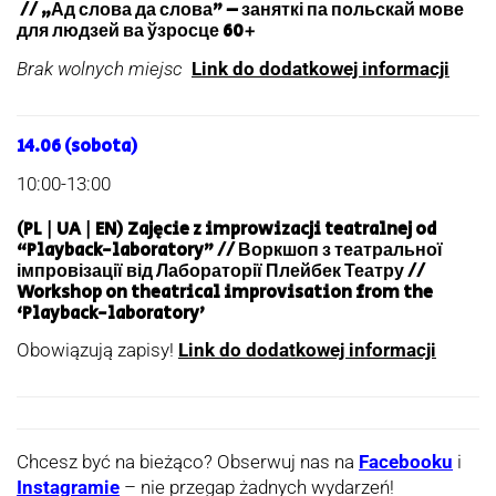
// „Ад слова да слова” – заняткі па польскай мове
для людзей ва ўзросце 60+
Brak wolnych miejsc
Link do dodatkowej informacji
14.06 (sobota)
10:00-13:00
(PL | UA | EN) Zajęcie z improwizacji teatralnej od
“Playback-laboratory” // Воркшоп з театральної
імпровізації від Лабораторії Плейбек Театру //
Workshop on theatrical improvisation from the
‘Playback-laboratory’
Obowiązują zapisy!
Link do dodatkowej informacji
Chcesz być na bieżąco? Obserwuj nas na
Facebooku
i
Instagramie
– nie przegap żadnych wydarzeń!