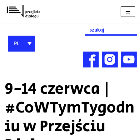
Przejdź
do
treści
Search
for:
PL
9-14 czerwca |
#CoWTymTygodn
iu w Przejściu