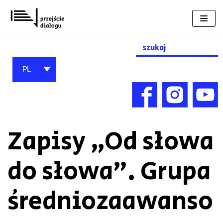
Przejdź
do
treści
Search
for:
PL
Zapisy „Od słowa
do słowa”. Grupa
średniozaawanso