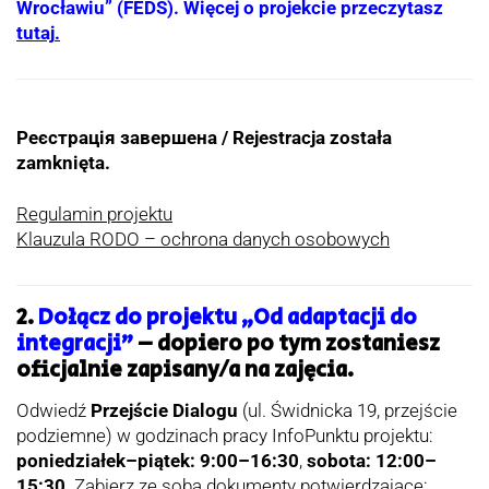
Wrocławiu” (FEDS).
Więcej o projekcie przeczytasz
tutaj
.
Реєстрація завершена / Rejestracja została
zamknięta.
Regulamin projektu
Klauzula RODO – ochrona danych osobowych
2.
Dołącz do projektu „Od adaptacji do
integracji”
– dopiero po tym zostaniesz
oficjalnie zapisany/a na zajęcia.
Odwiedź
Przejście Dialogu
(ul. Świdnicka 19, przejście
podziemne) w godzinach pracy InfoPunktu projektu:
poniedziałek–piątek: 9:00–16:30
,
sobota: 12:00–
15:30
Zabierz ze sobą dokumenty potwierdzające: