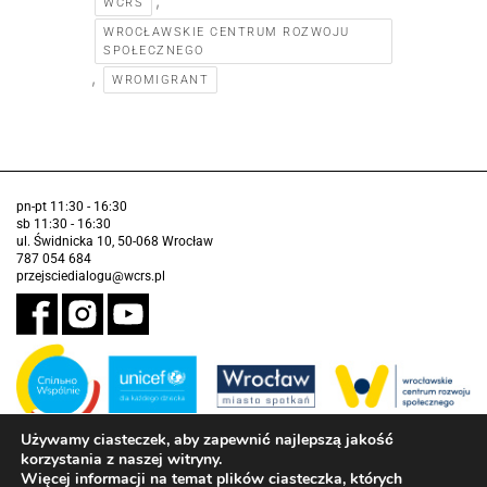
,
WCRS
WROCŁAWSKIE CENTRUM ROZWOJU
SPOŁECZNEGO
,
WROMIGRANT
pn-pt 11:30 - 16:30
sb 11:30 - 16:30
ul. Świdnicka 10, 50-068 Wrocław
787 054 684
przejsciedialogu@wcrs.pl
Używamy ciasteczek, aby zapewnić najlepszą jakość
korzystania z naszej witryny.
Zadanie realizowane ze środków Gminy Wrocław w partnerstwie z
Funduszem Narodów Zjednoczonych na Rzecz Dzieci (UNICEF)
Więcej informacji na temat plików ciasteczka, których