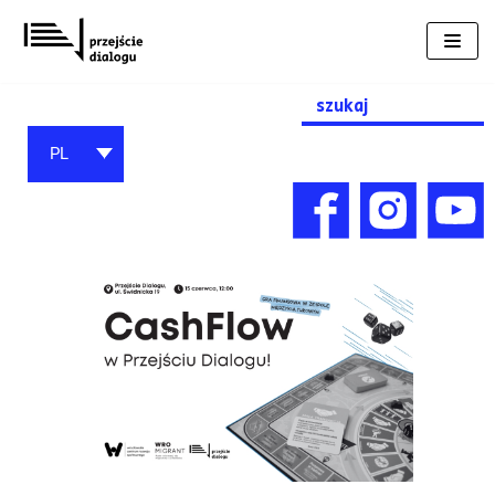
Przejdź
do
treści
Search
for:
PL