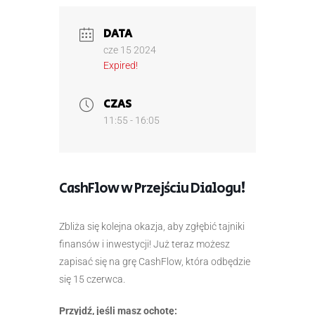
DATA
cze 15 2024
Expired!
CZAS
11:55 - 16:05
CashFlow w Przejściu Dialogu!
Zbliża się kolejna okazja, aby zgłębić tajniki
finansów i inwestycji! Już teraz możesz
zapisać się na grę CashFlow, która odbędzie
się 15 czerwca.
Przyjdź, jeśli masz ochotę: