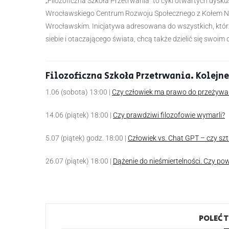
„Filozoficzna Szkoła Przetrwania” to cykl otwartych dysku
Wrocławskiego Centrum Rozwoju Społecznego z Kołem Na
Wrocławskim. Inicjatywa adresowana do wszystkich, któr
siebie i otaczającego świata, chcą także dzielić się swoi
Filozoficzna Szkoła Przetrwania. Kolejne
1.06 (sobota) 13:00 |
Czy człowiek ma prawo do przeżywa
14.06 (piątek) 18:00 |
Czy prawdziwi filozofowie wymarli?
5.07 (piątek) godz. 18:00 |
Człowiek vs. Chat GPT – czy sz
26.07 (piątek) 18:00 |
Dążenie do nieśmiertelności. Czy po
POLEĆ 