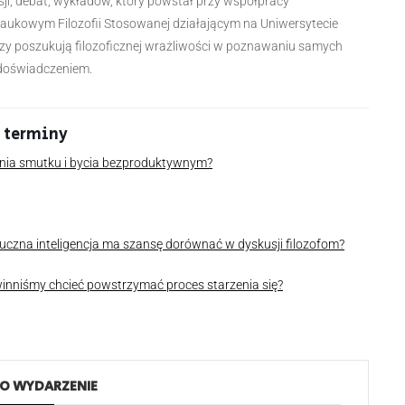
sji, debat, wykładów, który powstał przy współpracy
ukowym Filozofii Stosowanej działającym na Uniwersytecie
zy poszukują filozoficznej wrażliwości w poznawaniu samych
m doświadczeniem.
 t
erminy
nia smutku i bycia bezproduktywnym?
tuczna inteligencja ma szansę dorównać w dyskusji filozofom?
winniśmy chcieć powstrzymać proces starzenia się?
TO WYDARZENIE