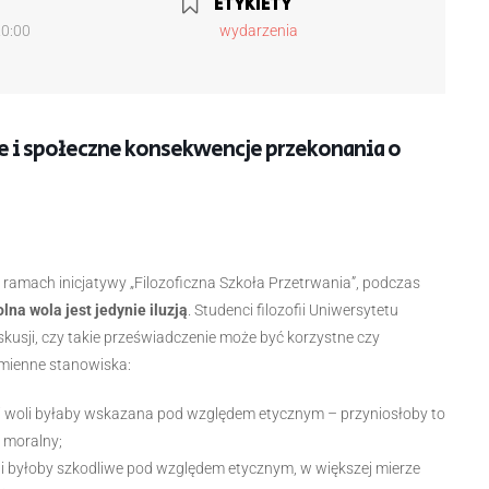
ETYKIETY
20:00
wydarzenia
ne i społeczne konsekwencje przekonania o
 ramach inicjatywy „Filozoficzna Szkoła Przetrwania”, podczas
na wola jest jedynie iluzją
. Studenci filozofii Uniwersytetu
sji, czy takie przeświadczenie może być korzystne czy
dmienne stanowiska:
ej woli byłaby wskazana pod względem etycznym – przyniosłoby to
j moralny;
i byłoby szkodliwe pod względem etycznym, w większej mierze