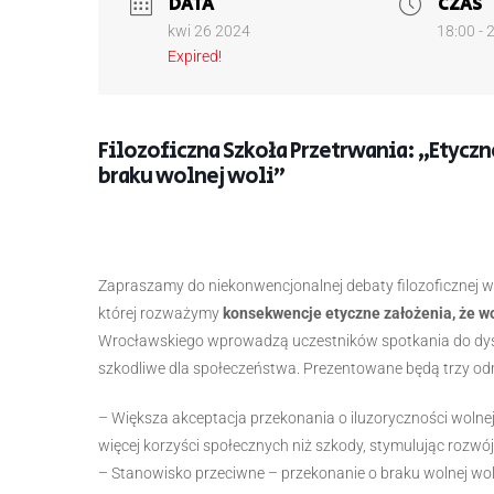
DATA
CZAS
kwi 26 2024
18:00 - 
Expired!
Filozoficzna Szkoła Przetrwania: „Etycz
braku wolnej woli”
Zapraszamy do niekonwencjonalnej debaty filozoficznej w
której rozważymy
konsekwencje etyczne założenia, że wol
Wrocławskiego wprowadzą uczestników spotkania do dysku
szkodliwe dla społeczeństwa. Prezentowane będą trzy o
– Większa akceptacja przekonania o iluzoryczności woln
więcej korzyści społecznych niż szkody, stymulując rozwó
– Stanowisko przeciwne – przekonanie o braku wolnej wol