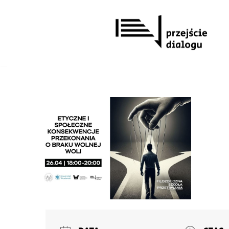
Przejdź
do
treści