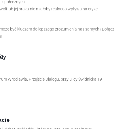
i społecznych;
woli lub jej braku nie miałoby realnego wpływu na etykę
i może być kluczem do lepszego zrozumienia nas samych? Dołącz
!
óły
rum Wrocławia, Przejście Dialogu, przy ulicy Świdnicka 19
kcie