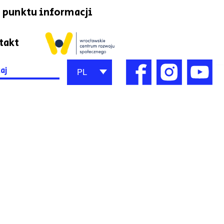
 punktu informacji
takt
h
PL