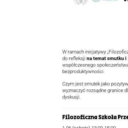
W ramach inicjatywy „Filozofic
do refleksji
na temat smutku i
współczesnego społeczeństwa,
bezproduktywności.
Czym jest smutek jako pozytywn
wyznaczyć rozsądne granice dl
dyskusji.
Filozoficzna Szkoła Prz