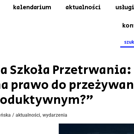
kalendarium
aktualności
usługi
kon
Searc
for:
a Szkoła Przetrwania:
a prawo do przeżywan
produktywnym?”
eńska
aktualności
,
wydarzenia