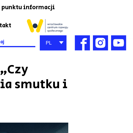
 punktu informacji
takt
h
PL
 „Czy
ia smutku i