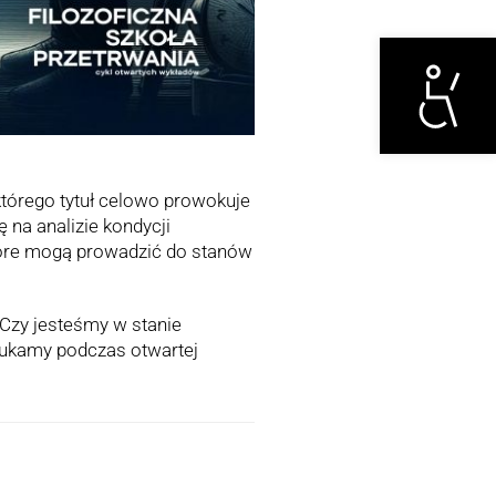
Otwórz narzędzi
którego tytuł celowo prowokuje
 na analizie kondycji
tóre mogą prowadzić do stanów
 Czy jesteśmy w stanie
zukamy podczas otwartej