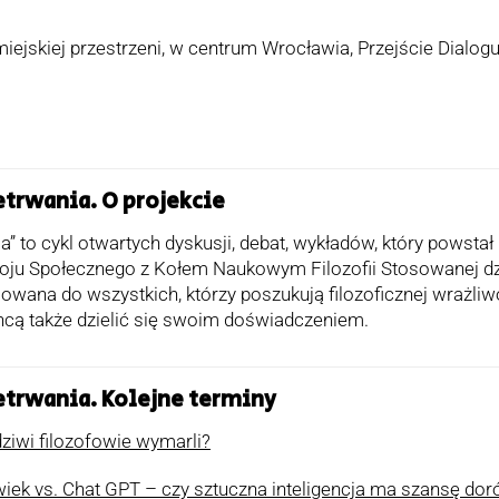
ejskiej przestrzeni, w centrum Wrocławia, Przejście Dialogu,
etrwania. O projekcie
a” to cykl otwartych dyskusji, debat, wykładów, który powsta
u Społecznego z Kołem Naukowym Filozofii Stosowanej dz
owana do wszystkich, którzy poszukują filozoficznej wrażl
chcą także dzielić się swoim doświadczeniem.
etrwania. Kolejne t
erminy
ziwi filozofowie wymarli?
iek vs. Chat GPT – czy sztuczna inteligencja ma szansę dor