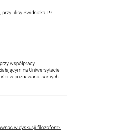
 przy ulicy Świdnicka 19
ł przy współpracy
iałającym na Uniwersytecie
iwości w poznawaniu samych
ównać w dyskusji filozofom?