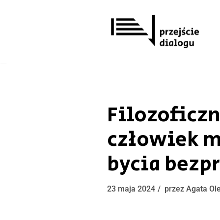
Przejdź
do
treści
Filozoficzn
człowiek m
bycia bez
23 maja 2024
przez
Agata Ol