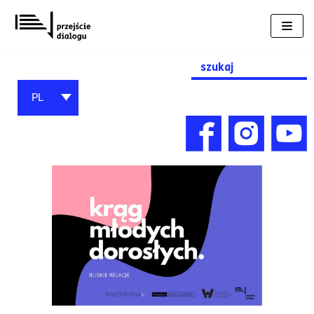
Przejdź
do
treści
Search
for:
PL