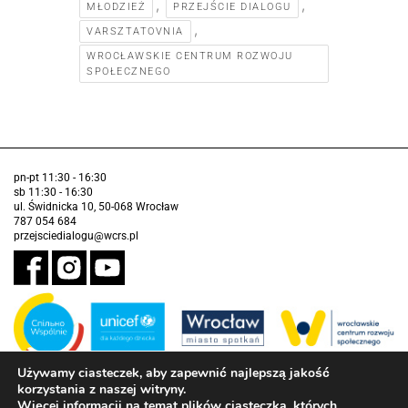
,
,
MŁODZIEŻ
PRZEJŚCIE DIALOGU
,
VARSZTATOVNIA
WROCŁAWSKIE CENTRUM ROZWOJU
SPOŁECZNEGO
pn-pt 11:30 - 16:30
sb 11:30 - 16:30
ul. Świdnicka 10, 50-068 Wrocław
787 054 684
przejsciedialogu@wcrs.pl
Używamy ciasteczek, aby zapewnić najlepszą jakość
korzystania z naszej witryny.
Zadanie realizowane ze środków Gminy Wrocław w partnerstwie z
Funduszem Narodów Zjednoczonych na Rzecz Dzieci (UNICEF)
Więcej informacji na temat plików ciasteczka, których