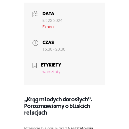
DATA
lut 23 2024
Expired!
CZAS
16:30 - 20:00
ETYKIETY
warsztaty
„Krąg młodych dorosłych”.
Porozmawiamy o bliskich
relacjach
Przejście Dialogu wraz z
Varsztatovnia