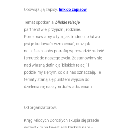
Obowiązują zapisy:
link do zapisów
Temat spotkania:
bliskie relacje
–
partnerstwie, przyjaźni, rodzinie.
Porozmawiamy o tym, jak trudno lub łatwo
jest je budować i wzmacniać, oraz jak
najbliższe osoby potrafią wprowadzić radość
i smutek do naszego życia. Zastanowimy się
nad własną definicją 'bliskich relacji’ i
podzielimy się tym, co dla nas oznaczają. Te
tematy staną się punktem wyjścia do
dzielenia się naszymi doświadczeniami.
Od organizatorów:
Krąg Młodych Dorosłych skupia się przede
wszystkim na kwestiach bliskich nam –