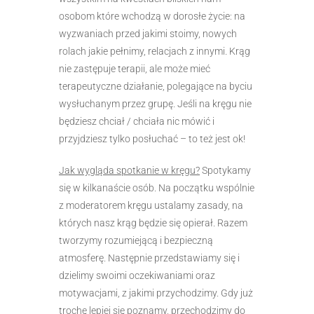
osobom które wchodzą w dorosłe życie: na
wyzwaniach przed jakimi stoimy, nowych
rolach jakie pełnimy, relacjach z innymi. Krąg
nie zastępuje terapii, ale może mieć
terapeutyczne działanie, polegające na byciu
wysłuchanym przez grupę. Jeśli na kręgu nie
będziesz chciał / chciała nic mówić i
przyjdziesz tylko posłuchać – to też jest ok!
Jak wygląda spotkanie w kręgu?
Spotykamy
się w kilkanaście osób. Na początku wspólnie
z moderatorem kręgu ustalamy zasady, na
których nasz krąg będzie się opierał. Razem
tworzymy rozumiejącą i bezpieczną
atmosferę. Następnie przedstawiamy się i
dzielimy swoimi oczekiwaniami oraz
motywacjami, z jakimi przychodzimy. Gdy już
trochę lepiej się poznamy, przechodzimy do