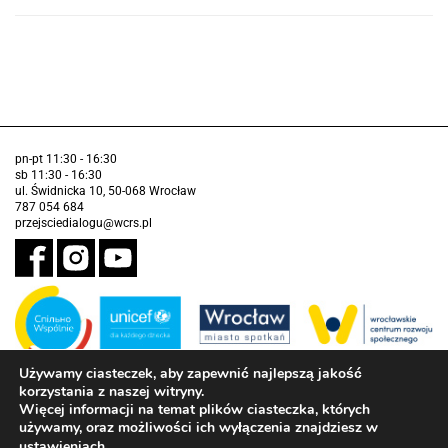
pn-pt 11:30 - 16:30
sb 11:30 - 16:30
ul. Świdnicka 10, 50-068 Wrocław
787 054 684
przejsciedialogu@wcrs.pl
Używamy ciasteczek, aby zapewnić najlepszą jakość
korzystania z naszej witryny.
Zadanie realizowane ze środków Gminy Wrocław w partnerstwie z
Funduszem Narodów Zjednoczonych na Rzecz Dzieci (UNICEF)
Więcej informacji na temat plików ciasteczka, których
używamy, oraz możliwości ich wyłączenia znajdziesz w
Deklaracja dostępności
.
ustawieniach