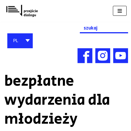
Przejdź
do
treści
Search
for:
PL
bezpłatne
wydarzenia dla
młodzieży