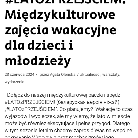
Międzykulturowe
zajęcia wakacyjne
dla dzieci i
młodzieży
23 czerwca 2024
przez
Agata Oleńska
aktualności
,
warsztaty
,
wydarzenia
Dołącz do naszej międzykulturowej paczki i spędź
#LATOzPRZEJŚCIEM! (беларуская версія ніжэй)
„#LATOzPRZEJŚCIEM”. Co planujemy? Wakacje to czas
wyjazdów i wycieczek, ale my wiemy, że lato w mieście
może być również ekscytujące i pełne przygód. Dlatego
w tym sezonie letnim chcemy zaprosić Was na wspólne
odkrywanie Wrocławia oraz mechanizmów jego