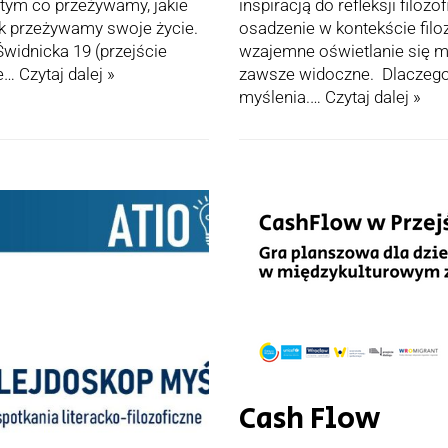
tym co przeżywamy, jakie
inspiracją do refleksji filozo
k przeżywamy swoje życie.
osadzenie w kontekście filo
Świdnicka 19 (przejście
wzajemne oświetlanie się my
ie…
Czytaj dalej »
zawsze widoczne. Dlaczego 
myślenia.…
Czytaj dalej »
Cash Flow