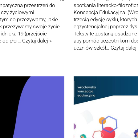
mpatyczna przestrzeń do
spotkania literacko-filozof
i czy życiowymi
Koncepcja Edukacyjna (Wro
tym co przeżywamy, jakie
trzecią edycję cyklu, których
k przeżywamy swoje życie.
egzystencjalnej poprzez dys
idnicka 19 (przejście
Teksty te zostaną osadzone 
e od płci…
Czytaj dalej »
aby pomóc uczestnikom dostr
uczniów szkół…
Czytaj dalej