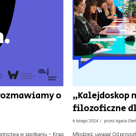
orozmawiamy o
„Kalejdoskop m
filozoficzne d
6 lutego 2024
przez
Agata Ole
stnictwa w spotkaniu – Krąg
Młodzież, uwaga! Od przysz