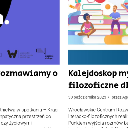
orozmawiamy o
Kalejdoskop my
filozoficzne d
30 października 2023
przez
Ag
stnictwa w spotkaniu – Krąg
Wrocławskie Centrum Rozwo
mpatyczna przestrzeń do
literacko-filozoficznych re
i czy życiowymi
Punktem wyjścia rozmów będą