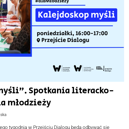
yśli”. Spotkania literacko-
la młodzieży
ńska
łego tygodnia w Przejściu Dialogu będą odbywać się