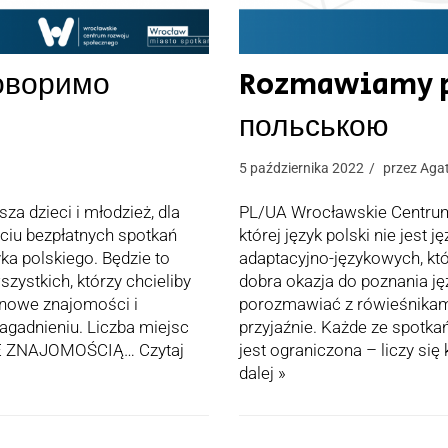
оворимо
Rozmawiamy po
польською
5 października 2022
przez
Agat
 dzieci i młodzież, dla
PL/UA Wrocławskie Centrum 
eściu bezpłatnych spotkań
której język polski nie jest
ka polskiego. Będzie to
adaptacyjno-językowych, któ
zystkich, którzy chcieliby
dobra okazja do poznania ję
 nowe znajomości i
porozmawiać z rówieśnikami
agadnieniu. Liczba miejsc
przyjaźnie. Każde ze spotk
PA ZE ZNAJOMOŚCIĄ…
Czytaj
jest ograniczona – liczy 
dalej »