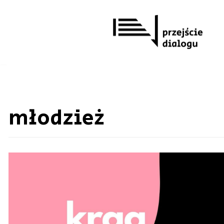
Przejdź
do
treści
młodzież