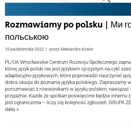
Rozmawiamy po polsku | Ми г
польською
10 października 2022
przez
Aleksandra Kosior
PL/UA Wrocławskie Centrum Rozwoju Społecznego zaprasza
której język polski nie jest językiem ojczystym na cykl sz
adaptacyjno-językowych, które poprowadzi nauczyciel języ
dobra okazja do poznania języka polskiego. Zapraszamy ws
porozmawiać z rówieśnikami w języku polskim, nawiązać
przyjaźnie. Każde ze spotkań poświęcone będzie innemu z
jest ograniczona – liczy się kolejność zgłoszeń. GRU
dalej »