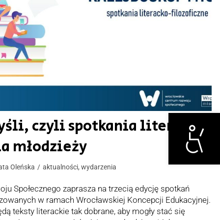
Otwórz narzędzi
śli, czyli spotkania literacko-
la młodzieży
ata Oleńska
aktualności
,
wydarzenia
ju Społecznego zaprasza na trzecią edycję spotkań
alizowanych w ramach Wrocławskiej Koncepcji Edukacyjnej.
 teksty literackie tak dobrane, aby mogły stać się