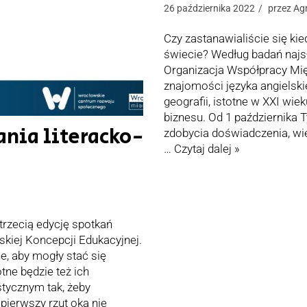
26 października 2022
przez
Ag
Czy zastanawialiście się kie
świecie? Według badań najsł
Organizacja Współpracy Mi
znajomości języka angielski
geografii, istotne w XXI wie
biznesu. Od 1 października Ty
ania literacko-
zdobycia doświadczenia, wie
…
Czytaj dalej »
rzecią edycję spotkań
kiej Koncepcji Edukacyjnej.
e, aby mogły stać się
otne będzie też ich
stycznym tak, żeby
pierwszy rzut oka nie