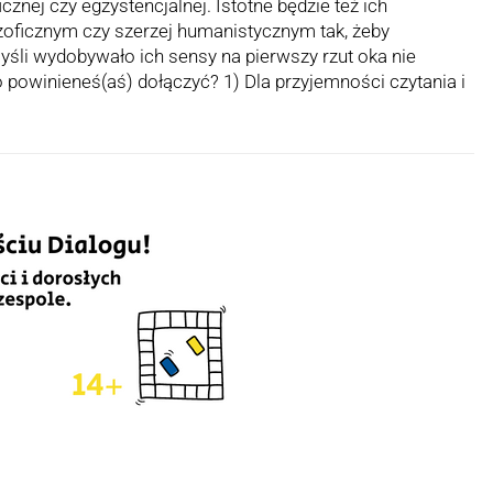
ficznej czy egzystencjalnej. Istotne będzie też ich
zoficznym czy szerzej humanistycznym tak, żeby
śli wydobywało ich sensy na pierwszy rzut oka nie
powinieneś(aś) dołączyć? 1) Dla przyjemności czytania i