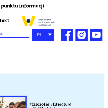
 punktu informacji
takt
h
PL