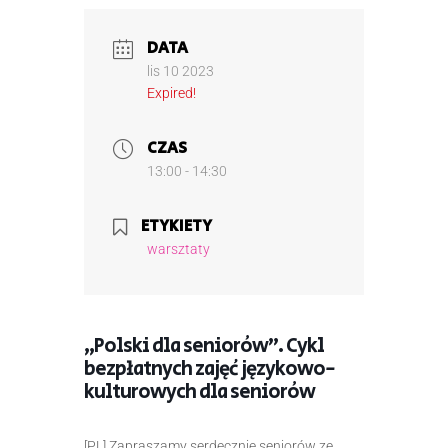
DATA
lis 10 2023
Expired!
CZAS
13:00 - 14:30
ETYKIETY
warsztaty
„Polski dla seniorów”. Cykl
bezpłatnych zajęć językowo-
kulturowych dla seniorów
[PL] Zapraszamy serdecznie seniorów ze