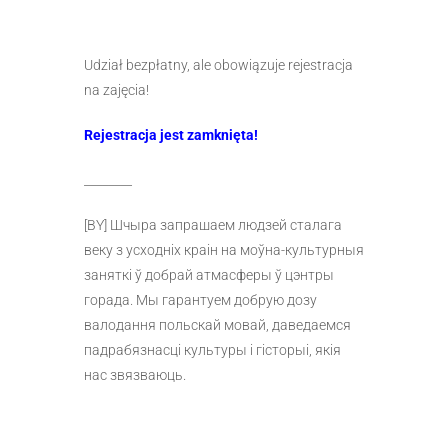
Udział bezpłatny, ale obowiązuje rejestracja
na zajęcia!
Rejestracja jest zamknięta!
________
[BY] Шчыра запрашаем
людзей сталага
веку
з усходніх краін на моўна-культурныя
заняткі ў добрай атмасферы ў цэнтры
горада. Мы гарантуем добрую дозу
валодання польскай мовай, даведаемся
падрабязнасці культуры і гісторыі, якія
нас звязваюць.