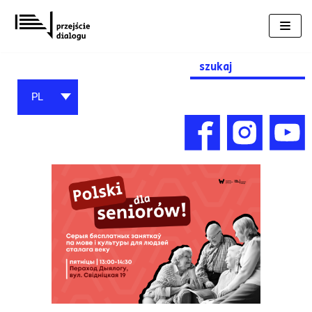
Przejdź
do
treści
Search
for:
PL