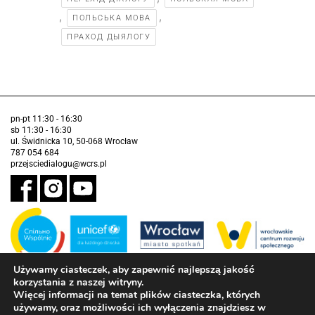
,
,
ПОЛЬСЬКА МОВА
ПРАХОД ДЫЯЛОГУ
pn-pt 11:30 - 16:30
sb 11:30 - 16:30
ul. Świdnicka 10, 50-068 Wrocław
787 054 684
przejsciedialogu@wcrs.pl
Używamy ciasteczek, aby zapewnić najlepszą jakość
korzystania z naszej witryny.
Zadanie realizowane ze środków Gminy Wrocław w partnerstwie z
Funduszem Narodów Zjednoczonych na Rzecz Dzieci (UNICEF)
Więcej informacji na temat plików ciasteczka, których
używamy, oraz możliwości ich wyłączenia znajdziesz w
Deklaracja dostępności