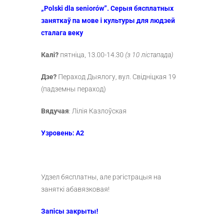
„Polski dla seniorów”.
Серыя бясплатных
заняткаў па мове і культуры для людзей
сталага веку
Калі?
пятніца, 13.00-14.30
(з 10 лістапада)
Дзе?
Пераход Дыялогу, вул. Свідніцкая 19
(падземны пераход)
Вядучая
: Лілія Казлоўская
Узровень: A2
Удзел бясплатны, але рэгістрацыя на
заняткі абавязковая!
Запісы закрыты!