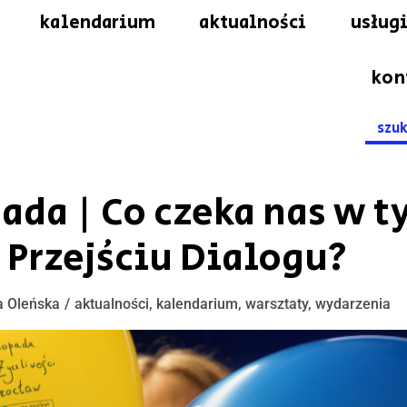
kalendarium
aktualności
usługi
kon
Searc
for:
pada | Co czeka nas w 
 Przejściu Dialogu?
a Oleńska
aktualności
,
kalendarium
,
warsztaty
,
wydarzenia