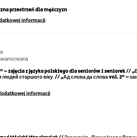
eczna przestrzeń dla mężczyzn
datkowej informacji
ca
zaawansowana
” – zajęcia z języka polskiego dla seniorów i seniorek // „
 людей старшого віку // „Ад слова да слова vol. 2” – за
dodatkowej informacji