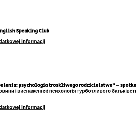
 English Speaking Club
datkowej informacji
palenia: psychologia troskliwego rodzicielstwa” – spotk
провини і виснаження: психологія турботливого батьківс
datkowej informacji