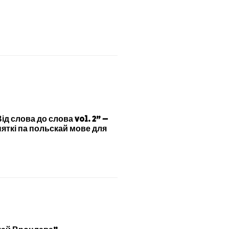
Від слова до слова vol. 2” –
няткі па польскай мове для