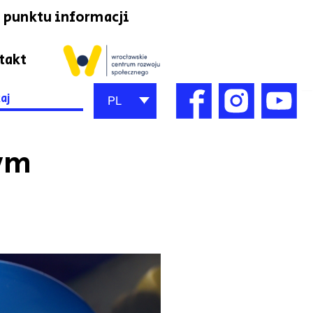
 punktu informacji
takt
h
PL
tym