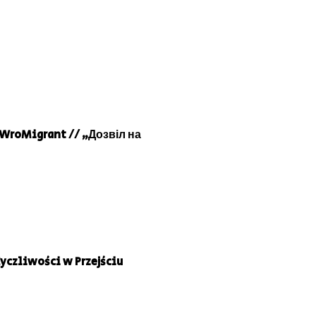
 WroMigrant // „Дозвіл на
yczliwości w Przejściu