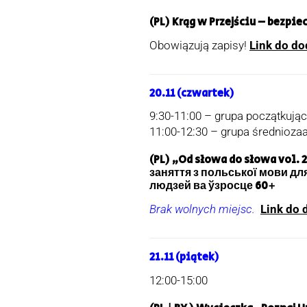
(PL) Krąg w Przejściu – bezpi
Obowiązują zapisy!
Link do do
20.11 (czwartek)
9:30-11:00 – grupa początkują
11:00-12:30 – grupa średnio
(PL) „Od słowa do słowa vol. 2
заняття з польської мови для
людзей ва ўзросце 60+
Brak wolnych miejsc.
Link do 
21.11 (piątek)
12:00-15:00