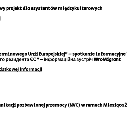
owy projekt dla asystentów międzykulturowych
i
erminowego Unii Europejskiej” – spotkanie informacyjne
о резидента ЄС” – інформаційна зустріч WroMigrant
datkowej informacji
nikacji pozbawionej przemocy (NVC) w ramach Miesiąca Ż