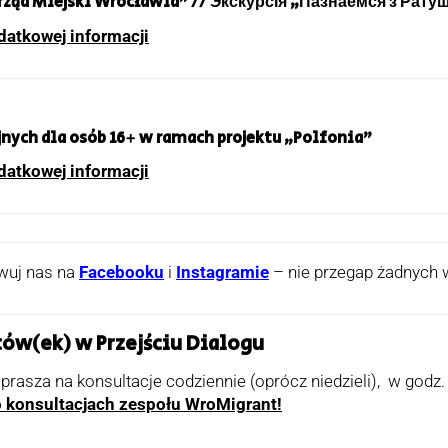
 Urząd Miejski Wrocławia” // Экскурсія „Пазнаёмся з Рат
datkowej informacji
jnych dla osób 16+ w ramach projektu „Polfonia”
datkowej informacji
wuj nas na
Facebooku
i
Instagramie
– nie przegap żadnych 
tów(ek) w Przejściu Dialogu
aprasza na konsultacje codziennie (oprócz niedzieli), w godz.
 o konsultacjach zespołu WroMigrant!