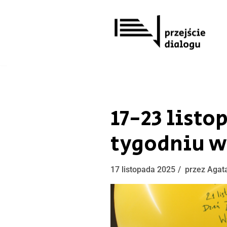
Przejdź
do
treści
17-23 listo
tygodniu w
17 listopada 2025
przez
Agat