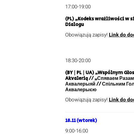
17:00-19:00
(PL) „Kodeks wrażliwości w s
Dialogu
Obowiązują zapisy!
Link do do
18:30-20:00
(BY | PL | UA) „Wspólnym Gło
Akvalerią // „Спяваем Раза
Аквалерыяй // Спільним Гол
Аквалерыєю
Obowiązują zapisy!
Link do do
18.11
(wtorek)
9:00-16:00