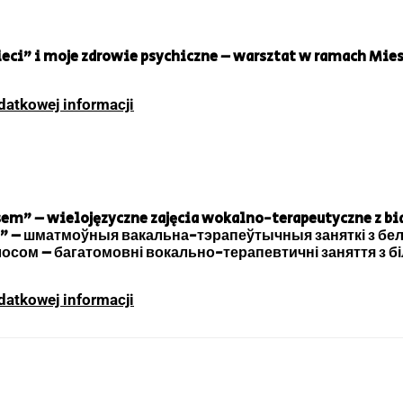
ieci” i moje zdrowie psychiczne – warsztat w ramach Mies
datkowej informacji
sem” – wielojęzyczne zajęcia wokalno-terapeutyczne z bi
м” – шматмоўныя вакальна-тэрапеўтычныя заняткі з бе
осом – багатомовні вокально-терапевтичні заняття з 
datkowej informacji