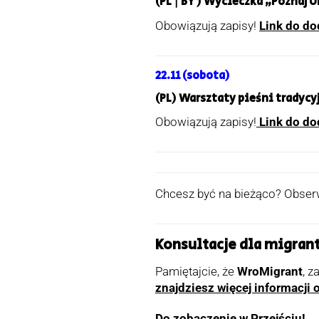
(PL | BY ) Wycieczka „Poznaj
Obowiązują zapisy!
Link do do
22.11 (sobota)
(PL) Warsztaty pieśni tradycy
Obowiązują zapisy!
Link do do
Chcesz być na bieżąco? Obser
Konsultacje dla migran
Pamiętajcie, że
WroMigrant
, z
znajdziesz więcej informacji
Do zobaczenie w Przejściu!