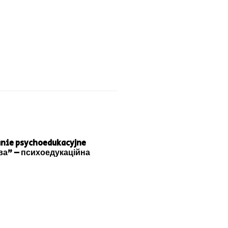
anie psychoedukacyjne
тва” – психоедукаційна