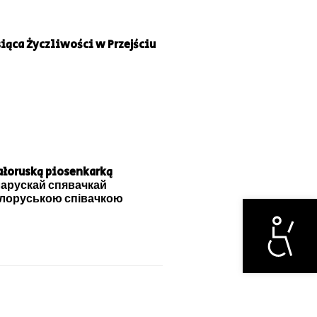
iąca Życzliwości w Przejściu
ałoruską piosenkarką
ларускай спявачкай
білоруською співачкою
Otwórz narzędzi