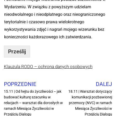
e
Wydarzeniu. W związku z powyższym udzielam
s
A
nieodwołalnego i nieodpłatnego oraz nieograniczonego
d
terytorialnie i czasowo prawa wielokrotnego
r
e
wykorzystywania zdjęć i nagrań mojego wizerunku bez
s
konieczności każdorazowego ich zatwierdzania.
i
Prześlij
Klauzula RODO – ochrona danych osobowych
POPRZEDNIE
DALEJ
15.11 | Od hejtu do życzliwości – jak
18.11 | Warsztat dotyczący
budować kulturę szacunku w
komunikacji pozbawionej
relacjach – warsztat dla dorosłych w
przemocy (NVC) w ramach
ramach Miesiąca Życzliwości w
Miesiąca Życzliwości w
Przejściu Dialogu
Przejściu Dialogu