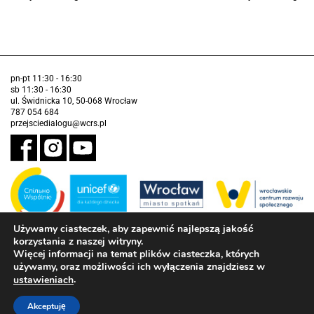
pn-pt 11:30 - 16:30
sb 11:30 - 16:30
ul. Świdnicka 10, 50-068 Wrocław
787 054 684
przejsciedialogu@wcrs.pl
Używamy ciasteczek, aby zapewnić najlepszą jakość
korzystania z naszej witryny.
Zadanie realizowane ze środków Gminy Wrocław w partnerstwie z
Funduszem Narodów Zjednoczonych na Rzecz Dzieci (UNICEF)
Więcej informacji na temat plików ciasteczka, których
używamy, oraz możliwości ich wyłączenia znajdziesz w
Deklaracja dostępności
.
ustawieniach
Akceptuję