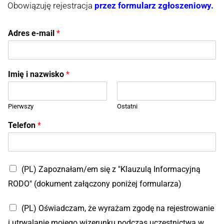
Obowiązuję rejestracja
przez formularz zgłoszeniowy.
Adres e-mail
*
Imię i nazwisko
*
Pierwszy
Ostatni
Telefon
*
(PL) Zapoznałam/em się z "Klauzulą Informacyjną
RODO" (dokument załączony poniżej formularza)
A
(PL) Oświadczam, że wyrażam zgodę na rejestrowanie
d
r
i utrwalanie mojego wizerunku podczas uczestnictwa w