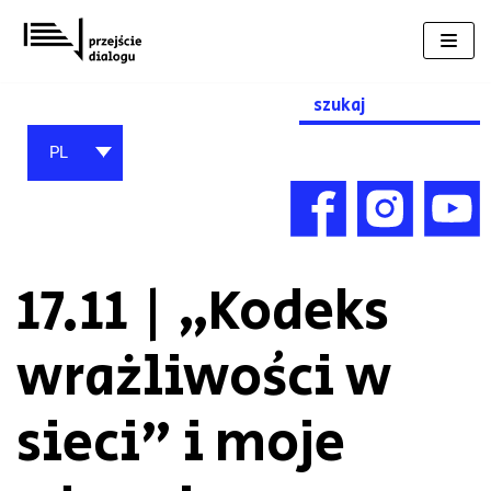
Przejdź
do
treści
Search
for:
PL
17.11 | „Kodeks
wrażliwości w
sieci” i moje